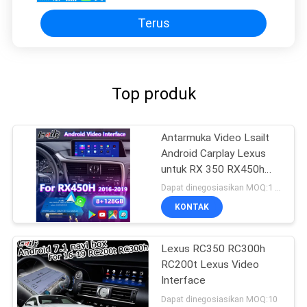
Terus
Top produk
Antarmuka Video Lsailt
Android Carplay Lexus
untuk RX 350 RX450h
RX200t RX350L RX450L
Dapat dinegosiasikan MOQ:1 Set
RX300 RX350 2016-
KONTAK
2019
Lexus RC350 RC300h
RC200t Lexus Video
Interface
Dapat dinegosiasikan MOQ:10