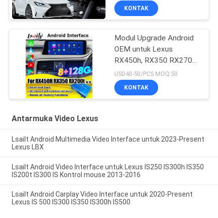
KONTAK
Modul Upgrade Android
OEM untuk Lexus
RX450h, RX350 RX270
2016-2021 Integrasi
USD40-50/PCS MOQ:50
Wireless CarPlay, Android
KONTAK
Auto, YouTube, NetFlix
Antarmuka Video Lexus
Lsailt Android Multimedia Video Interface untuk 2023-Present
Lexus LBX
Lsailt Android Video Interface untuk Lexus IS250 IS300h IS350
IS200t IS300 IS Kontrol mouse 2013-2016
Lsailt Android Carplay Video Interface untuk 2020-Present
Lexus IS 500 IS300 IS350 IS300h IS500