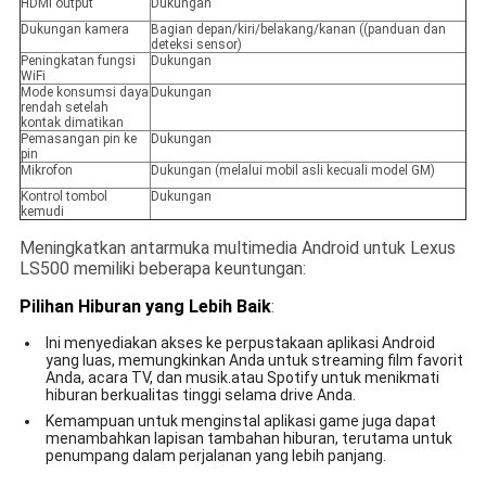
HDMI output
Dukungan
Dukungan kamera
Bagian depan/kiri/belakang/kanan ((panduan dan
deteksi sensor)
Peningkatan fungsi
Dukungan
WiFi
Mode konsumsi daya
Dukungan
rendah setelah
kontak dimatikan
Pemasangan pin ke
Dukungan
pin
Mikrofon
Dukungan (melalui mobil asli kecuali model GM)
Kontrol tombol
Dukungan
kemudi
Meningkatkan antarmuka multimedia Android untuk Lexus
LS500 memiliki beberapa keuntungan:
Pilihan Hiburan yang Lebih Baik
:
Ini menyediakan akses ke perpustakaan aplikasi Android
yang luas, memungkinkan Anda untuk streaming film favorit
Anda, acara TV, dan musik.atau Spotify untuk menikmati
hiburan berkualitas tinggi selama drive Anda.
Kemampuan untuk menginstal aplikasi game juga dapat
menambahkan lapisan tambahan hiburan, terutama untuk
penumpang dalam perjalanan yang lebih panjang.