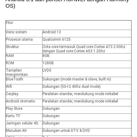
OS)
Fitur
Versi sistem
Android 13
Prosesor utama
Qualcomm 6125
Struktur
Octa core termasuk Quad core Cortex A73 2.0Ghz
dengan Quad core Cortex A53 1.2Ghz
RAM
8GB
ROM
128GB
Tampilan
LVDS
mengirimkan
BlueTooth
Dukungan (mode master & slave, built in)
Wifi
Dukungan (5G+2.4Ghz dual mode)
Carplay
Peralatan standar, mendukung mode nirkabel
Android otomatis
Peralatan standar, mendukung mode nirkabel
Play Store
Dukungan
Kartu TF
Dukungan
Jaringan seluler 4G
Dukungan
Masukan AV
Dukungan untuk DTV & DVD