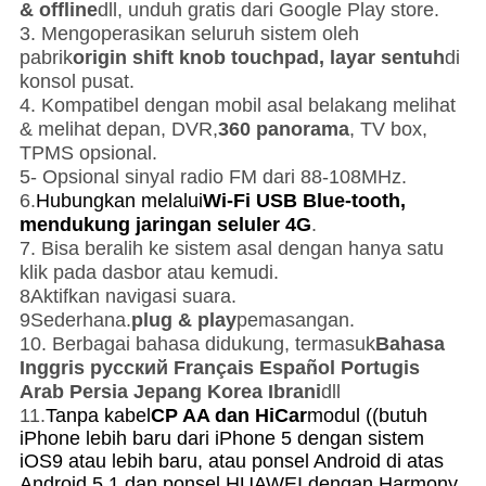
& offline
dll, unduh gratis dari Google Play store.
3. Mengoperasikan seluruh sistem oleh
pabrik
origin shift knob touchpad, layar sentuh
di
konsol pusat.
4. Kompatibel dengan mobil asal belakang melihat
& melihat depan, DVR,
360 panorama
, TV box,
TPMS opsional.
5- Opsional sinyal radio FM dari 88-108MHz.
6.
Hubungkan melalui
Wi-Fi USB Blue-tooth,
mendukung jaringan seluler 4G
.
7. Bisa beralih ke sistem asal dengan hanya satu
klik pada dasbor atau kemudi.
8Aktifkan navigasi suara.
9Sederhana.
plug & play
pemasangan.
10. Berbagai bahasa didukung, termasuk
Bahasa
Inggris русский Français Español Portugis
Arab Persia Jepang Korea Ibrani
dll
11.
Tanpa kabel
CP AA dan HiCar
modul ((butuh
iPhone lebih baru dari iPhone 5 dengan sistem
iOS9 atau lebih baru, atau ponsel Android di atas
Android 5.1 dan ponsel HUAWEI dengan Harmony