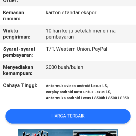
Order:
KONTROL
Kemasan
karton standar ekspor
rincian:
KUALITAS
Waktu
10 hari kerja setelah menerima
pengiriman:
pembayaran
HUBUNGI
Syarat-syarat
T/T, Western Union, PayPal
KAMI
pembayaran:
Menyediakan
2000 buah/bulan
BERITA
kemampuan:
Cahaya Tinggi:
,
Antarmuka video android Lexus LS
KASUS
,
carplay android auto untuk Lexus LS
Antarmuka android Lexus LS500h LS500 LS350
SITEMAP
HARGA TERBAIK
PRIVACY