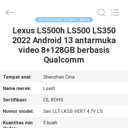
Shenzhen
Xinsongxia
Automobile
Electron
Co.,Ltd.
Antarmuka Video Lexus
All
Rights
Reserved.
Lexus LS500h LS500 LS350
RUMAH
2022 Android 13 antarmuka
PRODUK
video 8+128GB berbasis
Qualcomm
VIDEO
Tempat asal:
Shenzhen Cina
TENTANG
Nama merek:
Lsailt
KAMI
Sertifikasi:
CE, ROHS
TUR
Nomor model:
Seri LLT-LKSS-VER7.4.7V LS
PABRIK
Kuantitas min
5 buah