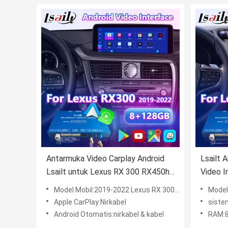
Antarmuka Video Carplay Android
Lsailt 
Lsailt untuk Lexus RX 300 RX450h
Video I
RX350L RX450hL RX350 RX300
Presen
Model Mobil:2019-2022 Lexus RX 300 RX450h RX350L RX450hL RX350 RX300
Model Mob
2019-2022
UX300e
Apple CarPlay:Nirkabel
siste
Android Otomatis:nirkabel & kabel
RAM: