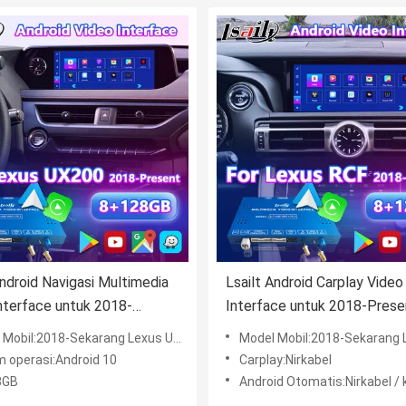
Android Navigasi Multimedia
Lsailt Android Carplay Video
nterface untuk 2018-
Interface untuk 2018-Prese
t Lexus UX 250 UX200
Lexus RC 350 RC300 RCF R
il:2018-Sekarang Lexus UX 250 UX200 UX300e UX250
Model Mobil:2018-Sekarang Lexus RC 350 RC300 RCF
 UX250
RC350
m operasi:Android 10
Carplay:Nirkabel
8GB
Android Otomatis:Nirkabel / 