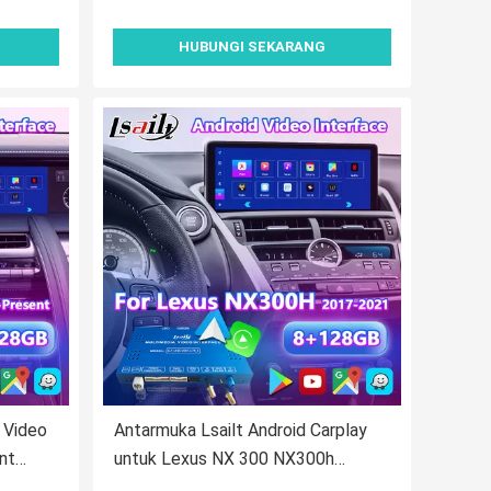
HUBUNGI SEKARANG
s Video
Antarmuka Lsailt Android Carplay
nt
untuk Lexus NX 300 NX300h
LC500h
NX200T NX300 2017-2021