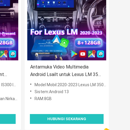
Antarmuka Video Multimedia
nt
Android Lsailt untuk Lexus LM 350
IS300h
LM300h LM350 2020-2023
500 2020-2023
Model Mobil:2020-2023 Lexus LM 350 LM300h LM350
Sistem:Android 13
 Nirkabel
RAM:8GB
HUBUNGI SEKARANG