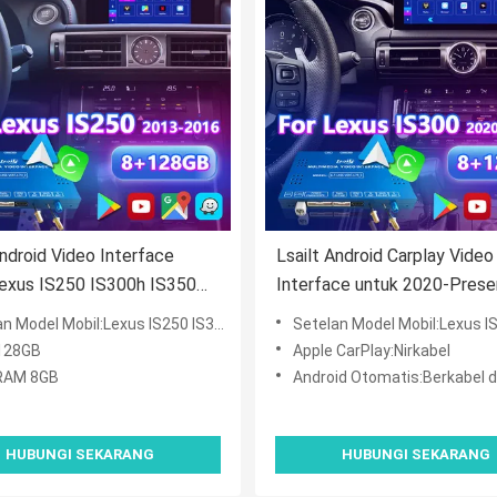
Android Video Interface
Lsailt Android Carplay Video
exus IS250 IS300h IS350
Interface untuk 2020-Prese
IS300 IS Kontrol mouse
Lexus IS 500 IS300 IS350 
odel Mobil:Lexus IS250 IS300h IS350 2013-2016
Setelan Model Mobil:Lexus IS IS300 IS350 IS300h IS
016
IS500
128GB
Apple CarPlay:Nirkabel
RAM 8GB
Android Otomatis:Berkabel dan
HUBUNGI SEKARANG
HUBUNGI SEKARANG