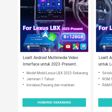
Lsailt Android Multimedia Video
Lsailt 
Interface untuk 2023-Present
untuk L
Lexus LBX
IS200t 
Model Mobil:Lexus LBX 2023-Sekarang
Setelan M
2013-2
Jaminan:1 Tahun
ROM:
Instalasi:Pasang dan mainkan
RAM:
HUBUNGI SEKARANG