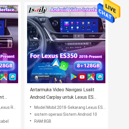
Antarmuka Video Navigasi Lsalit
nt
Android Carplay untuk Lexus ES
C300h
300h ES250 ES350 ES300h 2018-
 RC300h RC350
Model Mobil:2018-Sekarang Lexus ES 300h ES250 ES350 ES300h
Sekarang
sistem operasi:Sistem Android 10
kabel
RAM:8GB