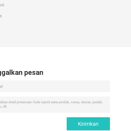
xus
a
ggalkan pesan