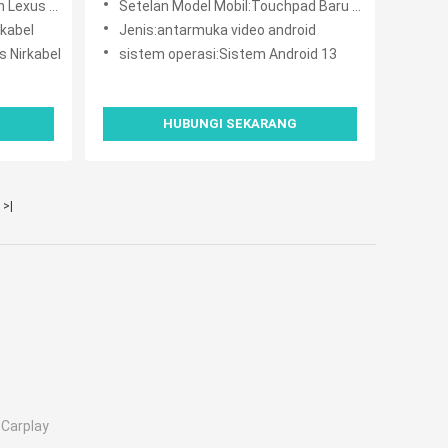
500 LC500H
Setelan Model Mobil:Touchpad Baru Lexus NX300 NX 300 2017-2021
rkabel
Jenis:antarmuka video android
s Nirkabel
sistem operasi:Sistem Android 13
HUBUNGI SEKARANG
>|
Carplay