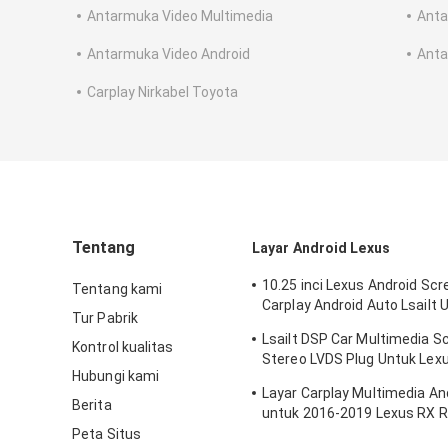
Antarmuka Video Multimedia
Anta
Antarmuka Video Android
Anta
Carplay Nirkabel Toyota
Tentang
Layar Android Lexus
10.25 inci Lexus Android Sc
Tentang kami
Carplay Android Auto Lsailt
Tur Pabrik
RX450h
Lsailt DSP Car Multimedia S
Kontrol kualitas
Stereo LVDS Plug Untuk Lex
Hubungi kami
NX300
Layar Carplay Multimedia And
Berita
untuk 2016-2019 Lexus RX 
RX350 RX200t RX300 RX450
Peta Situs