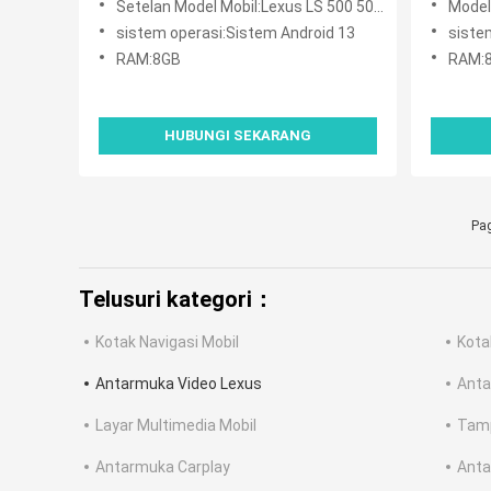
Setelan Model Mobil:Lexus LS 500 500h LS500 2020 Sekarang
Model M
sistem operasi:Sistem Android 13
siste
RAM:8GB
RAM:
HUBUNGI SEKARANG
Pag
Telusuri kategori：
Kotak Navigasi Mobil
Kota
Antarmuka Video Lexus
Anta
Layar Multimedia Mobil
Tamp
Antarmuka Carplay
Anta