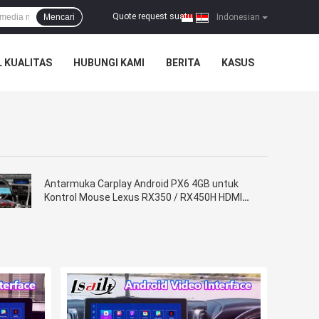
Quote request suatu
Mencari
|
Indonesian
 KUALITAS
HUBUNGI KAMI
BERITA
KASUS
Antarmuka Carplay Android PX6 4GB untuk
Kontrol Mouse Lexus RX350 / RX450H HDMI
Android Auto