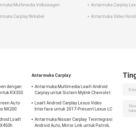
rmuka Multimedia Volkswagen
Antarmuka Carplay Le
rmuka Carplay Nirkabel
Antarmuka Video Hond
Tin
Antarmuka Carplay
reen dengan
Antarmuka Multimedia Lsailt Android
 Untuk RX350
Carplay untuk Sistem Mylink Chevrolet
Impala LTZ LT 2014-2020
creen Auto
Lsailt Android Carplay Lexus Video
us NX200
Interface untuk 2017-Present Lexus LC
500h 500 LC500 LC500h
roid Lsailt
Antarmuka Nissan Carplay Terintegrasi
RX450h
Android Auto, Mirror Link untuk Patroli,
L RX350L
Armada, Pathfinder