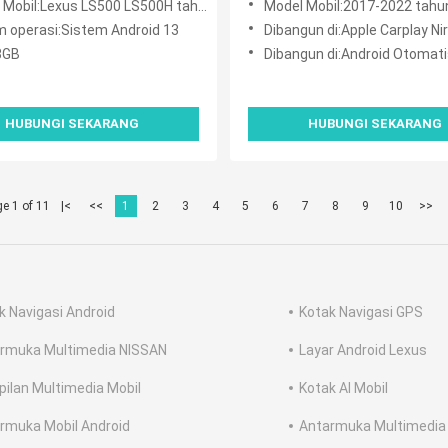
obil:Lexus LS500 LS500H tahun 2017-2020
Model Mobil:2017-2022 tahun Lexus LC
m operasi:Sistem Android 13
Dibangun di:Apple Carplay Ni
8GB
Dibangun di:Android Otomati
HUBUNGI SEKARANG
HUBUNGI SEKARANG
e 1 of 11
|<
<<
1
2
3
4
5
6
7
8
9
10
>>
k Navigasi Android
Kotak Navigasi GPS
rmuka Multimedia NISSAN
Layar Android Lexus
ilan Multimedia Mobil
Kotak AI Mobil
rmuka Mobil Android
Antarmuka Multimedia 