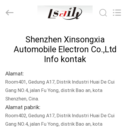
Shenzhen
Xinsongxia
Automobile
Electron
Co.,Ltd.
All
Rights
Reserved.
RUMAH
Shenzhen Xinsongxia
PRODUK
Automobile Electron Co.,Ltd
Info kontak
VIDEO
Alamat:
Room401, Gedung A17, Distrik Industri Huai De Cui
TENTANG
Gang NO.4, jalan Fu Yong, distrik Bao an, kota
KAMI
Shenzhen, Cina.
Alamat pabrik:
TUR
Room402, Gedung A17, Distrik Industri Huai De Cui
PABRIK
Gang NO.4, jalan Fu Yong, distrik Bao an, kota