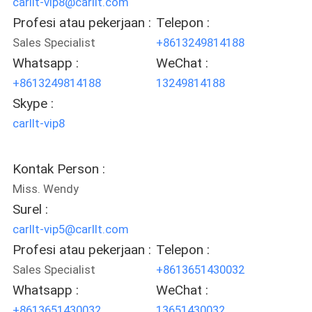
carllt-vip8@carllt.com
Profesi atau pekerjaan :
Telepon :
Sales Specialist
+8613249814188
Whatsapp :
WeChat :
+8613249814188
13249814188
Skype :
carllt-vip8
Kontak Person :
Miss. Wendy
Surel :
carllt-vip5@carllt.com
Profesi atau pekerjaan :
Telepon :
Sales Specialist
+8613651430032
Whatsapp :
WeChat :
+8613651430032
13651430032