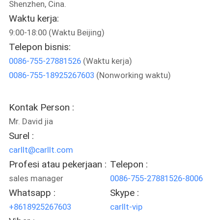
Shenzhen, Cina.
Waktu kerja:
KONTROL
9:00-18:00 (Waktu Beijing)
KUALITAS
Telepon bisnis:
0086-755-27881526
(Waktu kerja)
HUBUNGI
0086-755-18925267603
(Nonworking waktu)
KAMI
Kontak Person :
BERITA
Mr. David jia
Surel :
KASUS
carllt@carllt.com
Profesi atau pekerjaan :
Telepon :
SITEMAP
sales manager
0086-755-27881526-8006
Whatsapp :
Skype :
+8618925267603
carllt-vip
PRIVACY