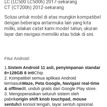
LC (LC500 LC500h) 2017-sekarang
CT (CT200h) 2012-sekarang
Solusi untuk mobil di atas mungkin kompatibel
dengan beberapa antarmuka lain yang kita
miliki, silakan catat kami model tahun, ukuran
layar dan navigasi memiliki atau tidak di sini.
Fitur Android:
1.
Sistem Android 11 asli, penyimpanan standar
8+128GB 8 inti
Chip.
2. Kompatibel semua aplikasi Android
termasuk
Waze, Peta Google, Navigasi real-time
& offline
dll, unduh gratis dari Google Play store.
3. Mengoperasikan seluruh sistem oleh
pabrik
origin shift knob touchpad, mouse
sentuh
di konsol tengah, layar sentuh opsional.