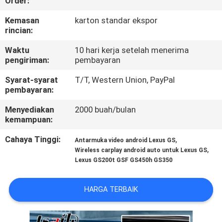
Order:
KONTROL
Kemasan
karton standar ekspor
rincian:
KUALITAS
Waktu
10 hari kerja setelah menerima
pengiriman:
pembayaran
HUBUNGI
Syarat-syarat
T/T, Western Union, PayPal
KAMI
pembayaran:
Menyediakan
2000 buah/bulan
BERITA
kemampuan:
Cahaya Tinggi:
,
Antarmuka video android Lexus GS
KASUS
,
Wireless carplay android auto untuk Lexus GS
Lexus GS200t GSF GS450h GS350
SITEMAP
HARGA TERBAIK
PRIVACY