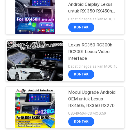
Android Carplay Lexus
untuk RX 350 RX450h
RX200t RX350L RX450L
Dapat dinegosiasikan MOQ:1 Set
RX300 RX350 2016-
KONTAK
2019
Lexus RC350 RC300h
RC200t Lexus Video
Interface
Dapat dinegosiasikan MOQ:10
KONTAK
Modul Upgrade Android
OEM untuk Lexus
RX450h, RX350 RX270
2016-2021 Integrasi
USD40-50/PCS MOQ:50
Wireless CarPlay, Android
KONTAK
Auto, YouTube, NetFlix