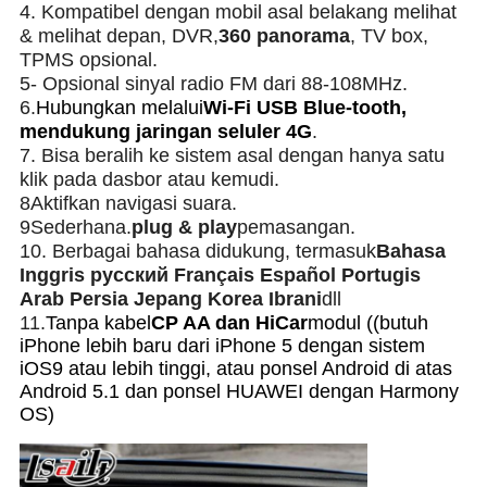
4. Kompatibel dengan mobil asal belakang melihat
& melihat depan, DVR,
360 panorama
, TV box,
TPMS opsional.
5- Opsional sinyal radio FM dari 88-108MHz.
6.
Hubungkan melalui
Wi-Fi USB Blue-tooth,
mendukung jaringan seluler 4G
.
7. Bisa beralih ke sistem asal dengan hanya satu
klik pada dasbor atau kemudi.
8Aktifkan navigasi suara.
9Sederhana.
plug & play
pemasangan.
10. Berbagai bahasa didukung, termasuk
Bahasa
Inggris русский Français Español Portugis
Arab Persia Jepang Korea Ibrani
dll
11.
Tanpa kabel
CP AA dan HiCar
modul ((butuh
iPhone lebih baru dari iPhone 5 dengan sistem
iOS9 atau lebih tinggi, atau ponsel Android di atas
Android 5.1 dan ponsel HUAWEI dengan Harmony
OS)