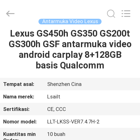
Shenzhen
Xinsongxia
Automobile
Electron
Co.,Ltd.
Antarmuka Video Lexus
All
Rights
Reserved.
Lexus GS450h GS350 GS200t
RUMAH
GS300h GSF antarmuka video
PRODUK
android carplay 8+128GB
basis Qualcomm
VIDEO
Tempat asal:
Shenzhen Cina
TENTANG
Nama merek:
Lsailt
KAMI
Sertifikasi:
CE, CCC
TUR
Nomor model:
LLT-LKSS-VER7.4.7H-2
PABRIK
Kuantitas min
10 buah