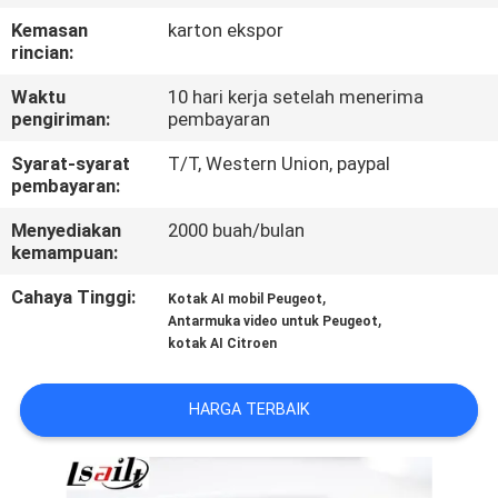
Kemasan
karton ekspor
KONTROL
rincian:
KUALITAS
Waktu
10 hari kerja setelah menerima
pengiriman:
pembayaran
HUBUNGI
Syarat-syarat
T/T, Western Union, paypal
pembayaran:
KAMI
Menyediakan
2000 buah/bulan
kemampuan:
BERITA
Cahaya Tinggi:
,
Kotak AI mobil Peugeot
,
Antarmuka video untuk Peugeot
KASUS
kotak AI Citroen
SITEMAP
HARGA TERBAIK
PRIVACY