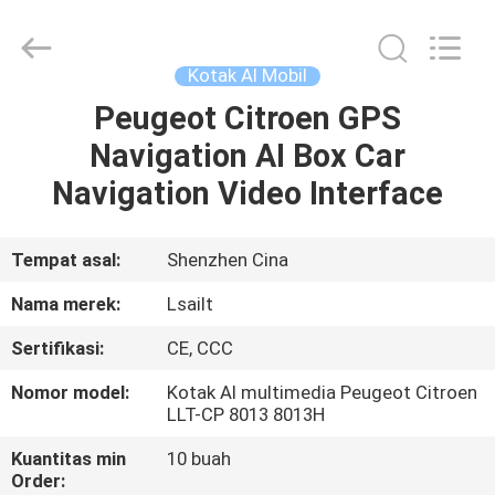
Shenzhen
Xinsongxia
Automobile
Electron
Co.,Ltd.
Kotak AI Mobil
All
Rights
Reserved.
Peugeot Citroen GPS
RUMAH
Navigation AI Box Car
PRODUK
Navigation Video Interface
VIDEO
Tempat asal:
Shenzhen Cina
Nama merek:
Lsailt
TENTANG
Sertifikasi:
CE, CCC
KAMI
Nomor model:
Kotak AI multimedia Peugeot Citroen
LLT-CP 8013 8013H
TUR
Kuantitas min
10 buah
PABRIK
Order: