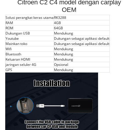
Citroen C2 C4 model dengan carplay
OEM
Solusi perangkat keras utama
RK3288
RAM
4GB
ROM
64GB
Dukungan USB
Mendukung
Youtube
Dukungan sebagai aplikasi default
Mainkan toko
Dukungan sebagai aplikasi default
Wifi
Mendukung
Bluetooth
Mendukung
Keluaran HDMI
Mendukung
jaringan seluler 4G
Opsional
GPS
Mendukung