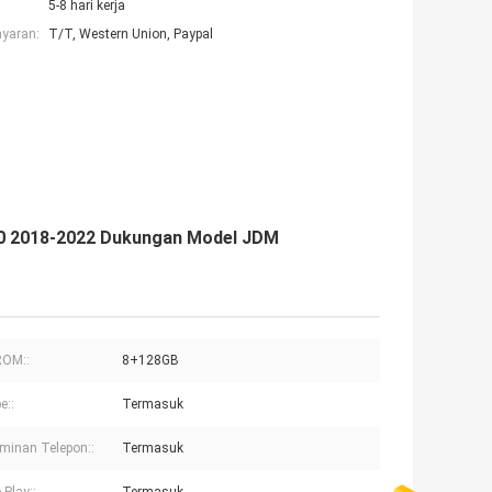
5-8 hari kerja
ayaran:
T/T, Western Union, Paypal
20 2018-2022 Dukungan Model JDM
OM::
8+128GB
e::
Termasuk
minan Telepon::
Termasuk