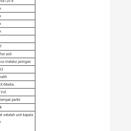
80x720 8"
k
k
k
k
T
on asli
i melalui jaringan
B2
ralih
/Media...
 Vol..
 tempat parkir
k
 setelah unit kepala
.