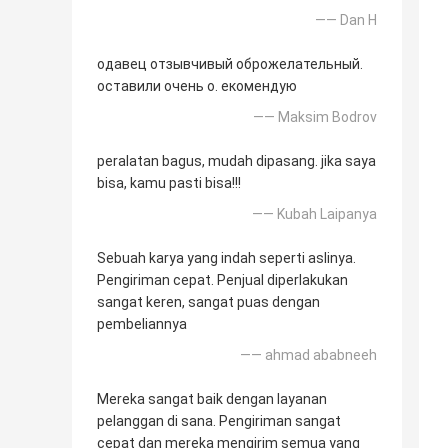
—— Dan H
одавец отзывчивый оброжелательный.
оставили очень о. екомендую
—— Maksim Bodrov
peralatan bagus, mudah dipasang. jika saya
bisa, kamu pasti bisa!!!
—— Kubah Laipanya
Sebuah karya yang indah seperti aslinya.
Pengiriman cepat. Penjual diperlakukan
sangat keren, sangat puas dengan
pembeliannya
—— ahmad ababneeh
Mereka sangat baik dengan layanan
pelanggan di sana. Pengiriman sangat
cepat dan mereka mengirim semua yang