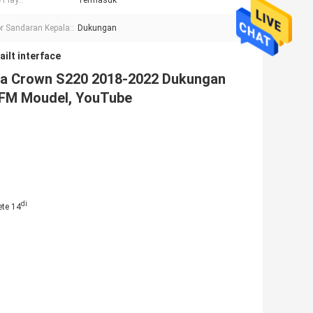
 Play::
Termasuk
r Sandaran Kepala::
Dukungan
ailt interface
ota Crown S220 2018-2022 Dukungan
 FM Moudel, YouTube
di
te 14