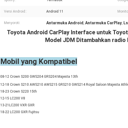
Spotify::
Termasuk
Google
Versi Android::
Android 11
Monito
Antarmuka Android
Antarmuka CarPlay
Ls
Menyoroti:
,
,
Toyota Android CarPlay Interface untuk Toy
Model JDM Ditambahkan radio
Mobil yang Kompatibel
08-12 Crown S200 GWS204 GRS204 Majesta 13th
12-18 Crown S210 AWS210 AWS215 GRS210 GWS214 Royal Saloon Majesta Athle
18-23 Crown S220 15th
12-15 LC200 V8
13-21LC200 VXR GXR
18-22 LC200 GXR Fujitsu