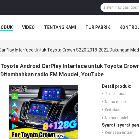
RODUK
VIDEO
TENTANG KAMI
TUR PABRIK
KONTROL
 CarPlay Interface Untuk Toyota Crown S220 2018-2022 Dukungan Mo
Toyota Android CarPlay Interface untuk Toyota Cro
Ditambahkan radio FM Moudel, YouTube
Detail produk:
Tempat asal:
Nama merek:
Sertifikasi:
Nomor model:
Syarat-syarat pe
Kemasan rincian: