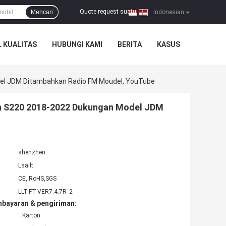
Quote request suatu
Mencari
|
Indonesian
 KUALITAS
HUBUNGI KAMI
BERITA
KASUS
del JDM Ditambahkan Radio FM Moudel, YouTube
wn S220 2018-2022 Dukungan Model JDM
shenzhen
Lsailt
CE, RoHS,SGS
LLT-FT-VER7.4.7R_2
mbayaran & pengiriman:
Karton