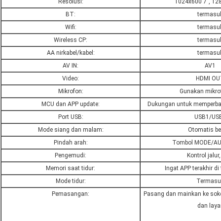
Resolusi:
1024x600 7", 12
BT:
termasu
Wifi:
termasu
Wireless CP:
termasu
AA nirkabel/kabel:
termasu
AV IN:
AV1
Video:
HDMI OU
Mikrofon:
Gunakan mikrof
MCU dan APP update:
Dukungan untuk memperbaru
Port USB:
USB1/US
Mode siang dan malam:
Otomatis be
Pindah arah:
Tombol MODE/AUX
Pengemudi:
Kontrol jalur,
Memori saat tidur:
Ingat APP terakhir di
Mode tidur:
Termasu
Pemasangan:
Pasang dan mainkan ke soket
dan layar