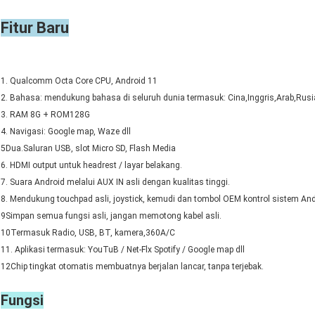
Fitur Baru
1. Qualcomm Octa Core CPU, Android 11
2. Bahasa: mendukung bahasa di seluruh dunia termasuk: Cina,Inggris,Arab,Rusia,Sp
3. RAM 8G + ROM128G
4. Navigasi: Google map, Waze dll
5Dua.
Saluran USB, slot Micro SD, Flash Media
6. HDMI output untuk headrest / layar belakang.
7. Suara Android melalui AUX IN asli dengan kualitas tinggi.
8. Mendukung touchpad asli, joystick, kemudi dan tombol OEM kontrol sistem And
9Simpan semua fungsi asli, jangan memotong kabel asli.
10Termasuk Radio, USB, BT, kamera,360A/C
11. Aplikasi termasuk: YouTuB / Net-Flx Spotify / Google map dll
12Chip tingkat otomatis membuatnya berjalan lancar, tanpa terjebak.
Fungsi