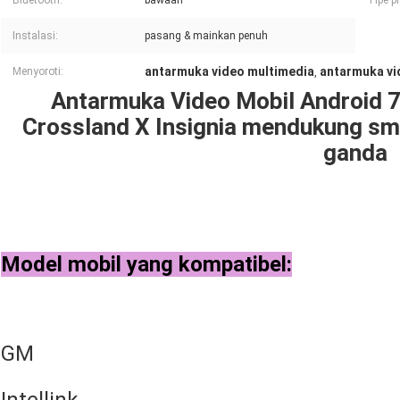
Bluetooth:
bawaan
Tipe p
Instalasi:
pasang & mainkan penuh
antarmuka video multimedia
antarmuka vi
Menyoroti:
,
Antarmuka Video Mobil Android 7
Crossland X Insignia mendukung sma
ganda
Model mobil yang kompatibel:
GM