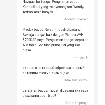
Navigasi berfungsi. Pengiriman cepat.
Komunikasi yang menyenangkan. Wendy,
terima kasih banyak.
—— Andrey Savenko
Produk bagus. Relatif mudah dipasang.
Bekerja sangat baik dengan Pioneer AVH-
5700DAB saya. Pengiriman sangat cepat ke
Australia. Bantuan purna jual yang luar
biasa
—— Dan H
одавец отзывчивый оброжелательный.
оставили очень о. екомендую
—— Maksim Bodrov
peralatan bagus, mudah dipasang. jika saya
bisa, kamu pasti bisa!!!
—— Kubah Laipanya