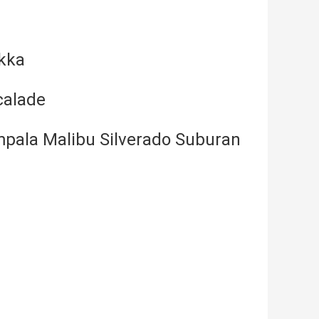
okka
calade
mpala Malibu Silverado Suburan