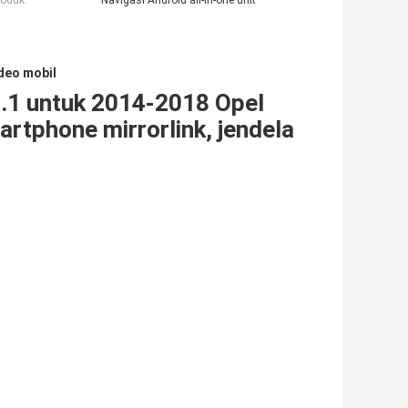
roduk:
Navigasi Android all-in-one unit
deo mobil
.1 untuk 2014-2018 Opel
rtphone mirrorlink, jendela