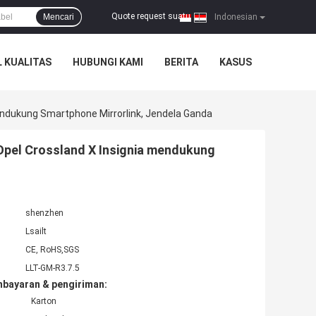
Quote request suatu
Mencari
|
Indonesian
 KUALITAS
HUBUNGI KAMI
BERITA
KASUS
endukung Smartphone Mirrorlink, Jendela Ganda
Opel Crossland X Insignia mendukung
shenzhen
Lsailt
CE, RoHS,SGS
LLT-GM-R3.7.5
mbayaran & pengiriman:
Karton