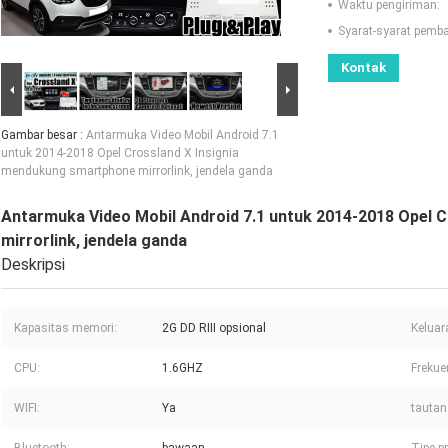
Waktu pengiriman:
Syarat-syarat pemb
Kontak
Gambar besar :
Antarmuka Video Mobil Android 7.1
untuk 2014-2018 Opel Crossland X Insignia
mendukung smartphone mirrorlink, jendela ganda
Antarmuka Video Mobil Android 7.1 untuk 2014-2018 Opel 
mirrorlink, jendela ganda
Deskripsi
Kapasitas memori:
2G DD RIII opsional
Keluar
CPU:
1.6GHZ
Frekue
WIFI:
Ya
tautan