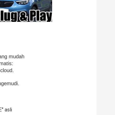
yang mudah
matis:
cloud.
ngemudi.
I
" asli