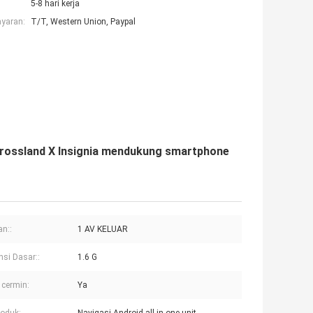
5-8 hari kerja
ayaran:
T/T, Western Union, Paypal
Crossland X Insignia mendukung smartphone
an::
1 AV KELUAR
nsi Dasar::
1.6 G
 cermin:
Ya