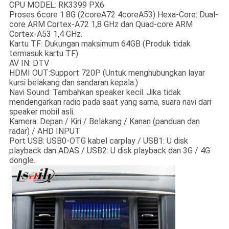
CPU MODEL: RK3399 PX6
Proses 6core 1.8G (2coreA72 4coreA53) Hexa-Core: Dual-
core ARM Cortex-A72 1,8 GHz dan Quad-core ARM
Cortex-A53 1,4 GHz.
Kartu TF: Dukungan maksimum 64GB (Produk tidak
termasuk kartu TF)
AV IN: DTV
HDMI OUT:Support 720P (Untuk menghubungkan layar
kursi belakang dan sandaran kepala.)
Navi Sound: Tambahkan speaker kecil. Jika tidak
mendengarkan radio pada saat yang sama, suara navi dari
speaker mobil asli.
Kamera: Depan / Kiri / Belakang / Kanan (panduan dan
radar) / AHD INPUT
Port USB: USB0-OTG kabel carplay / USB1: U disk
playback dan ADAS / USB2: U disk playback dan 3G / 4G
dongle.