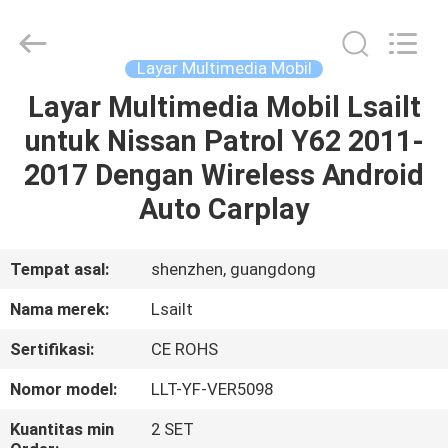
Shenzhen
Xinsongxia
Automobile
Electron
Co.,Ltd.
Layar Multimedia Mobil
All
Rights
Reserved.
Layar Multimedia Mobil Lsailt
RUMAH
untuk Nissan Patrol Y62 2011-
PRODUK
2017 Dengan Wireless Android
Auto Carplay
VIDEO
Tempat asal:
shenzhen, guangdong
TENTANG
Nama merek:
Lsailt
KAMI
Sertifikasi:
CE ROHS
TUR
Nomor model:
LLT-YF-VER5098
PABRIK
Kuantitas min
2 SET