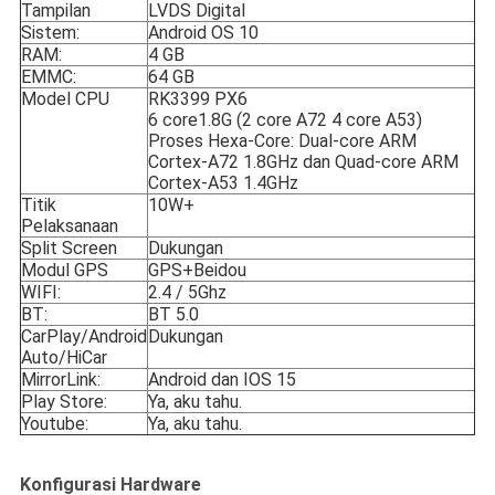
Tampilan
LVDS Digital
Sistem:
Android OS 10
RAM:
4 GB
EMMC:
64 GB
Model CPU
RK3399 PX6
6 core1.8G (2 core A72 4 core A53)
Proses Hexa-Core: Dual-core ARM
Cortex-A72 1.8GHz dan Quad-core ARM
Cortex-A53 1.4GHz
Titik
10W+
Pelaksanaan
Split Screen
Dukungan
Modul GPS
GPS+Beidou
WIFI:
2.4 / 5Ghz
BT:
BT 5.0
CarPlay/Android
Dukungan
Auto/HiCar
MirrorLink:
Android dan IOS 15
Play Store:
Ya, aku tahu.
Youtube:
Ya, aku tahu.
Konfigurasi Hardware