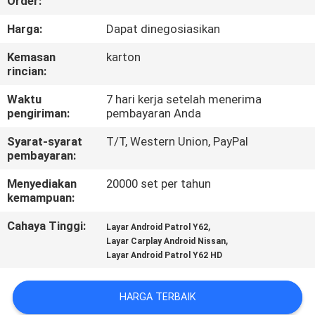
Order:
KONTROL
Harga:
Dapat dinegosiasikan
KUALITAS
Kemasan
karton
rincian:
HUBUNGI
Waktu
7 hari kerja setelah menerima
pengiriman:
pembayaran Anda
KAMI
Syarat-syarat
T/T, Western Union, PayPal
pembayaran:
BERITA
Menyediakan
20000 set per tahun
kemampuan:
KASUS
Cahaya Tinggi:
,
Layar Android Patrol Y62
,
Layar Carplay Android Nissan
SITEMAP
Layar Android Patrol Y62 HD
HARGA TERBAIK
PRIVACY