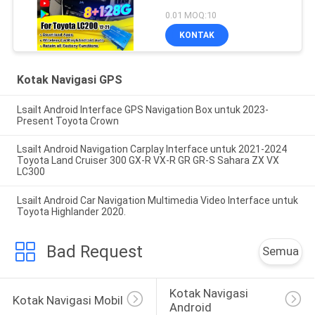
LC200 VXR VX GXL
0.01 MOQ:10
Sahara V8 2013-2021
KONTAK
Peningkatan Layar OEM
dengan CarPlay Nirkabel,
YouTube
Kotak Navigasi GPS
Lsailt Android Interface GPS Navigation Box untuk 2023-
Present Toyota Crown
Lsailt Android Navigation Carplay Interface untuk 2021-2024
Toyota Land Cruiser 300 GX-R VX-R GR GR-S Sahara ZX VX
LC300
Lsailt Android Car Navigation Multimedia Video Interface untuk
Toyota Highlander 2020.
Bad Request
Semua
Kotak Navigasi 
Kotak Navigasi Mobil
Android