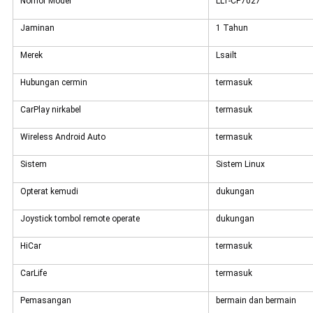
Nomor Model
LLT-CP7027
Jaminan
1 Tahun
Merek
Lsailt
Hubungan cermin
termasuk
CarPlay nirkabel
termasuk
Wireless Android Auto
termasuk
Sistem
Sistem Linux
Opterat kemudi
dukungan
Joystick tombol remote operate
dukungan
HiCar
termasuk
CarLife
termasuk
Pemasangan
bermain dan bermain