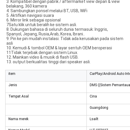
3. Kompatibel dengan pabrik / aftermarket view depan & view
belakang, 360 kamera
4. Sambungkan ponsel melalui BT, USB, WiFi
5. Aktifkan navigasi suara
6. Mirror link sebagai opsional
7Satu klik untuk beralih ke sistem asli.
8. Dukungan bahasa di seluruh dunia termasuk: Inggris,
Spanyol, Jepang, Rusia,Arab, Korea, Ibrani..
9. Pin ke pin mudah instalasi. Tidak ada kerusakan pada sistem
asli
10. Kemudi & tombol OEM & layar sentuh OEM beroperasi
11Tidak terjebak dengan sistem Linux.
12. Mainkan video & musik di flash USB.
13. output berkualitas tinggi dari speaker asli.
item
CarPlay/Android Auto Int
Jenis
DMS ((Sistem Pemantau
Tempat Asal
Cina
Guangdong
Nama merek
Lsailt