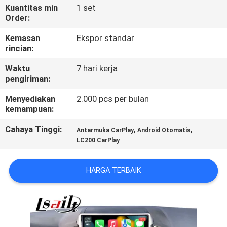
Kuantitas min
1 set
Order:
KONTROL
KUALITAS
Kemasan
Ekspor standar
rincian:
Waktu
7 hari kerja
HUBUNGI
pengiriman:
KAMI
Menyediakan
2.000 pcs per bulan
kemampuan:
BERITA
Cahaya Tinggi:
,
,
Antarmuka CarPlay
Android Otomatis
LC200 CarPlay
KASUS
HARGA TERBAIK
SITEMAP
PRIVACY