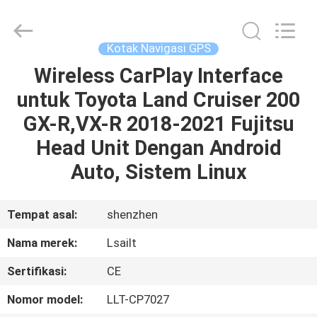
Shenzhen
Xinsongxia
Automobile
Electron
Co.,Ltd.
Kotak Navigasi GPS
All
Rights
Reserved.
Wireless CarPlay Interface
RUMAH
untuk Toyota Land Cruiser 200
PRODUK
GX-R,VX-R 2018-2021 Fujitsu
Head Unit Dengan Android
VIDEO
Auto, Sistem Linux
TENTANG
Tempat asal:
shenzhen
KAMI
Nama merek:
Lsailt
Sertifikasi:
CE
TUR
PABRIK
Nomor model:
LLT-CP7027