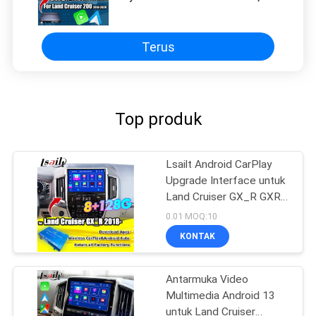
R 2018-2021 Fujitsu Head Unit
Dengan Android Auto, Sistem
Linux
Terus
Top produk
Lsailt Android CarPlay
Upgrade Interface untuk
Land Cruiser GX_R GXR
2020-2021 Kotak
0.01 MOQ:10
Navigasi GPS, Modul
KONTAK
Otomatis Android
Antarmuka Video
Multimedia Android 13
untuk Land Cruiser