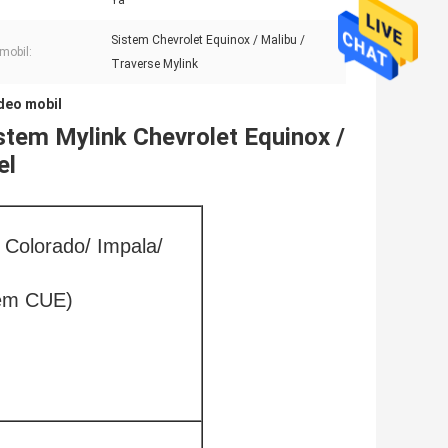
Ya
Sistem Chevrolet Equinox / Malibu /
mobil:
Traverse Mylink
deo mobil
stem Mylink Chevrolet Equinox /
el
 Colorado/ Impala/
tem CUE)