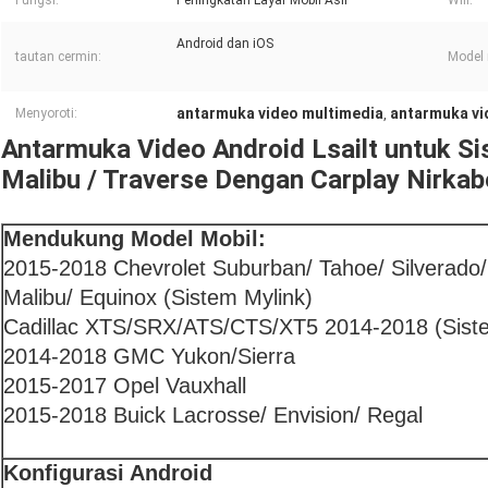
Fungsi:
Peningkatan Layar Mobil Asli
Wifi:
Android dan iOS
tautan cermin:
Model 
antarmuka video multimedia
antarmuka vi
Menyoroti:
,
Antarmuka Video Android Lsailt untuk Si
Malibu / Traverse Dengan Carplay Nirkab
Mendukung Model Mobil:
2015-2018 Chevrolet Suburban/ Tahoe/ Silverado/
Malibu/ Equinox (Sistem Mylink)
Cadillac XTS/SRX/ATS/CTS/XT5 2014-2018 (Sis
2014-2018 GMC Yukon/Sierra
2015-2017 Opel Vauxhall
2015-2018 Buick Lacrosse/ Envision/ Regal
Konfigurasi Android