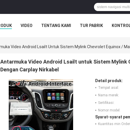
RODUK
VIDEO
TENTANG KAMI
TUR PABRIK
KONTROL
muka Video Android Lsailt Untuk Sistem Mylink Chevrolet Equinox / Mal
Antarmuka Video Android Lsailt untuk Sistem Mylink C
Dengan Carplay Nirkabel
Detail produk:
Tempat asal:
Nama merek:
Sertifikasi:
Nomor model:
Syarat-syarat pe
Kuantitas min Order