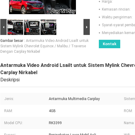
Harga:
Kemasan rincian:
Waktu pengiriman:
Syarat-syarat pemb
Menyediakan kema
Gambar besar :
Antarmuka Video Android Lsailt untuk
Kontak
Sistem Mylink Chevrolet Equinox / Malibu / Traverse
Dengan Carplay Nirkabel
Antarmuka Video Android Lsailt untuk Sistem Mylink Chevro
Carplay Nirkabel
Deskripsi
Jenis:
Antarmuka Multimedia Carplay
Sistem
RAM:
4GB
ROM:
Model CPU:
RK3399
Nama 