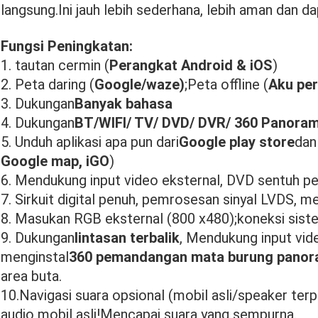
langsung.Ini jauh lebih sederhana, lebih aman dan da
Fungsi Peningkatan:
1. tautan cermin (
Perangkat Android & iOS
)
2. Peta daring (
Google/waze)
;Peta offline (
Aku per
3. Dukungan
Banyak bahasa
4. Dukungan
BT/WIFI/ TV/ DVD/ DVR/ 360 Panora
5. Unduh aplikasi apa pun dari
Google play store
dan
Google map, iGO
)
6. Mendukung input video eksternal, DVD sentuh pe
7. Sirkuit digital penuh, pemrosesan sinyal LVDS, me
8. Masukan RGB eksternal (800 x480);koneksi sist
9. Dukungan
lintasan terbalik
, Mendukung input vid
menginstal
360 pemandangan mata burung pano
area buta.
10.Navigasi suara opsional (mobil asli/speaker te
audio mobil asli!Mencapai suara yang sempurna.