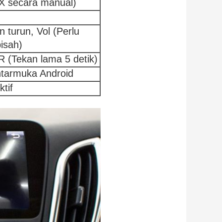
UX secara manual)
 turun, Vol (Perlu
isah)
(Tekan lama 5 detik)
ntarmuka Android
tif