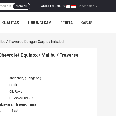
Quote request suatu
Mencari
|
Indonesian
 KUALITAS
HUBUNGI KAMI
BERITA
KASUS
ibu / Traverse Dengan Carplay Nirkabel
hevrolet Equinox / Malibu / Traverse
shenzhen, guangdong
Lsailt
CE, RoHs
LLT-GM-VER3.7.7
mbayaran & pengiriman:
:
5 set