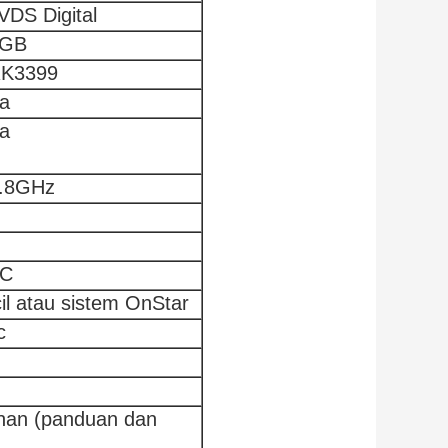
VDS Digital
4GB
K3399
a
a
.8GHz
IC
l atau sistem OnStar
c
anan (panduan dan