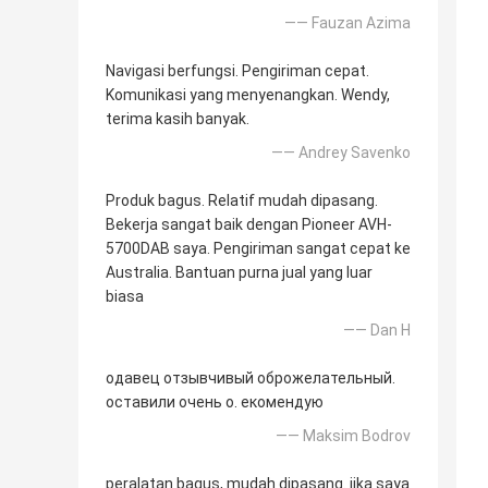
—— Fauzan Azima
Navigasi berfungsi. Pengiriman cepat.
Komunikasi yang menyenangkan. Wendy,
terima kasih banyak.
—— Andrey Savenko
Produk bagus. Relatif mudah dipasang.
Bekerja sangat baik dengan Pioneer AVH-
5700DAB saya. Pengiriman sangat cepat ke
Australia. Bantuan purna jual yang luar
biasa
—— Dan H
одавец отзывчивый оброжелательный.
оставили очень о. екомендую
—— Maksim Bodrov
peralatan bagus, mudah dipasang. jika saya