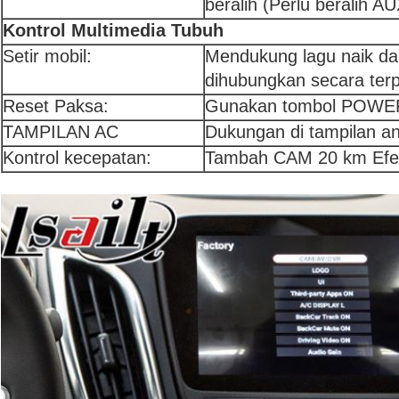
beralih (Perlu beralih A
Kontrol Multimedia Tubuh
Setir mobil:
Mendukung lagu naik dan
dihubungkan secara terp
Reset Paksa:
Gunakan tombol POWER 
TAMPILAN AC
Dukungan di tampilan a
Kontrol kecepatan:
Tambah CAM 20 km Efek