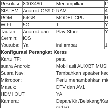
Resolusi:
800X480
Menampilkan:
L
SISTEM:
Android OS9.0
RAM:
ROM:
64GB
MODEL CPU:
R
WIFI:
5G
T:
Y
Tautan
Android dan
Play Store:
Y
Cermin:
iOS
Youtube:
Ya
inti empat
1
Konfigurasi Perangkat Keras
Kartu TF:
peta
suara Android:
Mobil asli AUX/BT MUS
Suara Navi:
Tambahkan speaker keci
Mikropon:
Perlu menambahkan mi
Masuk:
DTV dan AV1
HDMI OUT
YA
Kamera:
Depan/Kiri/Belakang/K
radar)