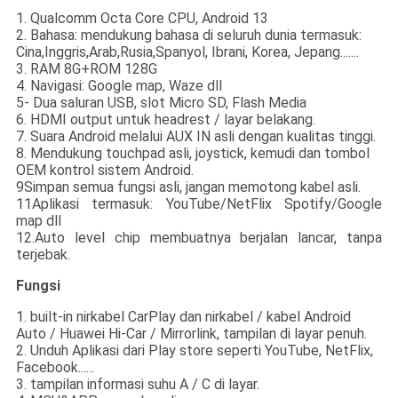
1. Qualcomm Octa Core CPU, Android 13
2. Bahasa: mendukung bahasa di seluruh dunia termasuk:
Cina,Inggris,Arab,Rusia,Spanyol, Ibrani, Korea, Jepang.......
3. RAM 8G+ROM 128G
4. Navigasi: Google map, Waze dll
5- Dua saluran USB, slot Micro SD, Flash Media
6. HDMI output untuk headrest / layar belakang.
7. Suara Android melalui AUX IN asli dengan kualitas tinggi.
8. Mendukung touchpad asli, joystick, kemudi dan tombol
OEM kontrol sistem Android.
9Simpan semua fungsi asli, jangan memotong kabel asli.
11Aplikasi termasuk: YouTube/NetFlix Spotify/Google
map dll
12.Auto level chip membuatnya berjalan lancar, tanpa
terjebak.
Fungsi
1. built-in nirkabel CarPlay dan nirkabel / kabel Android
Auto / Huawei Hi-Car / Mirrorlink, tampilan di layar penuh.
2. Unduh Aplikasi dari Play store seperti YouTube, NetFlix,
Facebook......
3. tampilan informasi suhu A / C di layar.