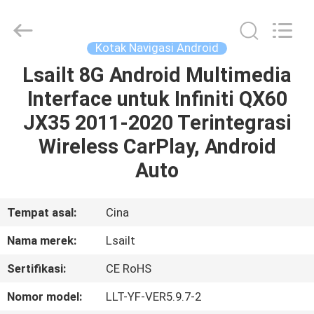
Shenzhen
Xinsongxia
Automobile
Electron
Co.,Ltd.
Kotak Navigasi Android
All
Rights
Reserved.
Lsailt 8G Android Multimedia
RUMAH
Interface untuk Infiniti QX60
PRODUK
JX35 2011-2020 Terintegrasi
Wireless CarPlay, Android
VIDEO
Auto
TENTANG
Tempat asal:
Cina
KAMI
Nama merek:
Lsailt
Sertifikasi:
CE RoHS
TUR
PABRIK
Nomor model:
LLT-YF-VER5.9.7-2