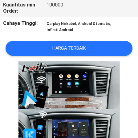
Kuantitas min
100000
Order:
KONTROL
KUALITAS
Cahaya Tinggi:
,
,
Carplay Nirkabel
Android Otomatis
Infiniti Android
HUBUNGI
HARGA TERBAIK
KAMI
BERITA
KASUS
SITEMAP
PRIVACY