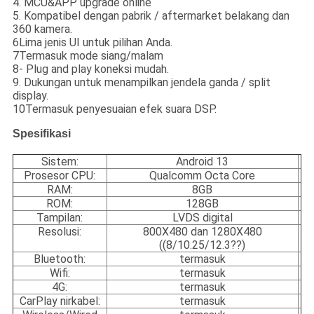
4. MCU&APP upgrade online
5. Kompatibel dengan pabrik / aftermarket belakang dan
360 kamera.
6Lima jenis UI untuk pilihan Anda.
7Termasuk mode siang/malam
8- Plug and play koneksi mudah.
9. Dukungan untuk menampilkan jendela ganda / split
display.
10Termasuk penyesuaian efek suara DSP.
Spesifikasi
Sistem:
Android 13
Prosesor CPU:
Qualcomm Octa Core
RAM:
8GB
ROM:
128GB
Tampilan:
LVDS digital
Resolusi:
800X480 dan 1280X480
((8/10.25/12.3??)
Bluetooth:
termasuk
Wifi:
termasuk
4G:
termasuk
CarPlay nirkabel:
termasuk