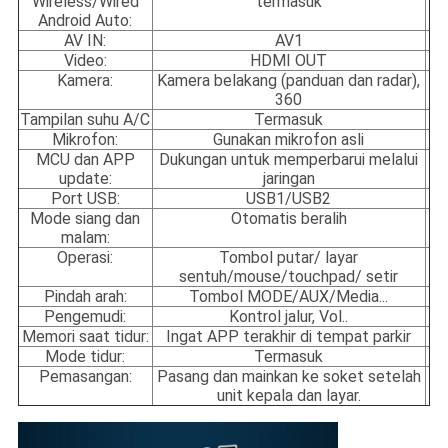
Wireless/Wired
termasuk
Android Auto:
AV IN:
AV1
Video:
HDMI OUT
Kamera:
Kamera belakang (panduan dan radar),
360
Tampilan suhu A/C
Termasuk
Mikrofon:
Gunakan mikrofon asli
MCU dan APP
Dukungan untuk memperbarui melalui
update:
jaringan
Port USB:
USB1/USB2
Mode siang dan
Otomatis beralih
malam:
Operasi:
Tombol putar/ layar
sentuh/mouse/touchpad/ setir
Pindah arah:
Tombol MODE/AUX/Media...
Pengemudi:
Kontrol jalur, Vol..
Memori saat tidur:
Ingat APP terakhir di tempat parkir
Mode tidur:
Termasuk
Pemasangan:
Pasang dan mainkan ke soket setelah
unit kepala dan layar.