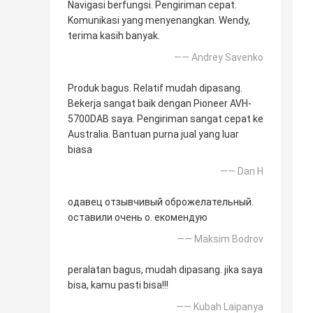
Navigasi berfungsi. Pengiriman cepat.
Komunikasi yang menyenangkan. Wendy,
terima kasih banyak.
—— Andrey Savenko
Produk bagus. Relatif mudah dipasang.
Bekerja sangat baik dengan Pioneer AVH-
5700DAB saya. Pengiriman sangat cepat ke
Australia. Bantuan purna jual yang luar
biasa
—— Dan H
одавец отзывчивый оброжелательный.
оставили очень о. екомендую
—— Maksim Bodrov
peralatan bagus, mudah dipasang. jika saya
bisa, kamu pasti bisa!!!
—— Kubah Laipanya