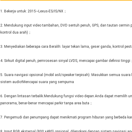
1. Bekerja untuk: 2015~Lexus-ES/IS/NX；
2. Mendukung input video tambahan, DVD sentuh penuh, GPS, dan tautan cermin 
kontrol dua arah)；
3. Menyediakan beberapa cara Beralih: layar tekan lama, geser ganda, kontrol pest
4. Sirkuit digital penuh, pemrosesan sinyal LVDS, mencapai gambar definisi tingg
5. Suara navigasi opsional (mobil asli/speaker terpisah). Masukkan semua suara k
sistem audio!Mencapai suara yang sempurna
6. Dengan lintasan terbalik.Mendukung fungsi video depan.Anda dapat memilih un
panorama, benar-benar mencapai parkir tanpa area buta；
7. Pengemudi dan penumpang dapat menikmati program hiburan yang berbeda karen
8. Input RGB eksternal (800 x480) opsional, dilengkapi dengan sistem navigasi an