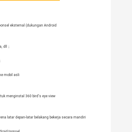
ponsel eksternal (dukungan Android
a, dll；
i；
e mobil asli
tuk menginstal 360 bird's eye view
a latar depan-latar belakang bekerja secara mandiri
droid/ponsel