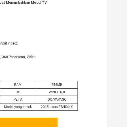
 Dapat Menambahkan Modul TV
nput video);
V, 360 Panorama, Video
RAM
256MB
OS
WINCE 6.0
PETA
IGO/PAPAGO
Model yang cocok
2015Lexus-ES/IS/NX