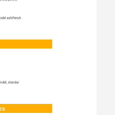
mobil asli;Penuh
mobil, standar