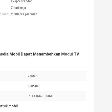
Ekspor standar
7 hari kerja
mpuan:
2.000 pcs per bulan
timedia Mobil Dapat Menambahkan Modul TV
256MB
800*480
PETA IGO/GOOGLE
untuk mobil