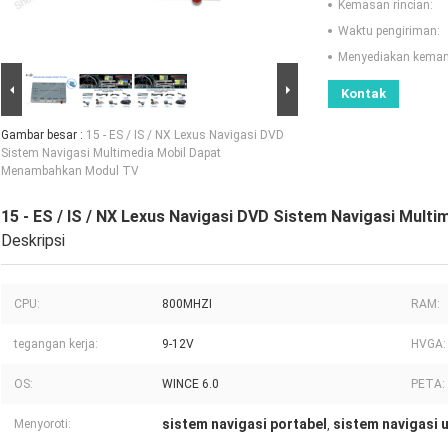
Kemasan rincian:
Waktu pengiriman:
Menyediakan kema
Kontak
Gambar besar :
15 - ES / IS / NX Lexus Navigasi DVD
Sistem Navigasi Multimedia Mobil Dapat
Menambahkan Modul TV
15 - ES / IS / NX Lexus Navigasi DVD Sistem Navigasi Mul
Deskripsi
CPU:
800MHZI
RAM:
tegangan kerja:
9-12V
HVGA:
OS:
WINCE 6.0
PETA:
sistem navigasi portabel
sistem navigasi 
Menyoroti:
,