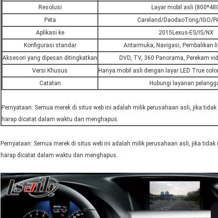
Resolusi
Layar mobil asli (800*48
Peta
Careland/DaodaoTong/IGO/
Aplikasi ke
2015Lexus-ES/IS/NX
Konfigurasi standar
Antarmuka, Navigasi, Pembalikan l
Aksesori yang dipesan ditingkatkan
DVD, TV, 360 Panorama, Perekam vid
Versi Khusus
Hanya mobil asli dengan layar LED True colo
Catatan
Hubungi layanan pelangg
Pernyataan: Semua merek di situs web ini adalah milik perusahaan asli, jika tida
harap dicatat dalam waktu dan menghapus.
Pernyataan: Semua merek di situs web ini adalah milik perusahaan asli, jika tidak
harap dicatat dalam waktu dan menghapus.