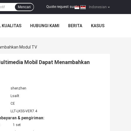
Quote request suatu
Mencari
|
Indonesian
 KUALITAS
HUBUNGI KAMI
BERITA
KASUS
enambahkan Modul TV
i Multimedia Mobil Dapat Menambahkan
shenzhen
Lsailt
CE
LLT-LKSS-VER7.4
mbayaran & pengiriman:
:
1 set