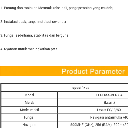
1. Pasang dan mainkan.Merusak kabel asli, pengoperasian yang mudah;
2. Instalasi acak, tanpa instalasi sekunder；
3. Fungsi sederhana, stabilitas dan berguna,
4. Nyaman untuk meningkatkan peta.
spesifikasi
Model
LLT-LKSS-VER7.4
Merek
(Lsailt)
Model mobil
Lexus-ES/IS/NX
Fungsi
Navigasi antarmuka AI
Navigasi
800MHZ (GHz), 256 (RAM), 800 * 48