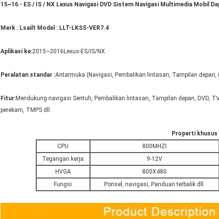
15~16 - ES / IS / NX Lexus Navigasi DVD Sistem Navigasi Multimedia Mobil
Merk : Lsailt
Model : LLT-LKSS-VER7.4
Aplikasi ke:
2015~2016Lexus-ES/IS/NX
Peralatan standar :
Antarmuka (Navigasi, Pembalikan lintasan, Tampilan depan, i
Fitur:
Mendukung navigasi Sentuh, Pembalikan lintasan, Tampilan depan, DVD, T
perekam, TMPS dll.
Properti khusus
CPU
800MHZI
Tegangan kerja
9-12V
HVGA
800X480
Fungsi
Ponsel, navigasi, Panduan terbalik dll.