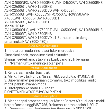
AVH-X4000NEX, AVH-X5600BHS, AVH-X4600BT, AVH-X3600BHS,
AVH-X2600BT, AVH-X1550BHS,
AVH-X2550BT, AVH-X2550DVD, AVH-X4550BT,
AVH-X5550BT,AVH-X6550,AVH-X7550,AVH-X8550,AVH-
X4650,AVH-X5650BT,AVH-X6650BT,
AVH-X7650BT, AVH-X8650BT,
Model 2013:
AVH-X8500BHS, AVH-X7500BT, AVH-X6500DVD, AVH-X5500BHS,
AVH-X4500BT, AVH-X3500BHS,
AVH-X2500BT, AVH-X1500DVD dll. Semua mesin dengan
antarmuka NAVI (800X480))
1．Instalasi mudah.Instalasi tidak merusak；
2Instalasi acak, tanpa instalasi sekunder；
3Fungsi sederhana, stabilitas kuat, yang lebih berguna,
4．Nyaman untuk meningkatkan peta.
1. Kendaraan: mobil, bus, truk
2. Merk : Toyota, Honda, Nissan, GM, Buick, Kia, HYUNDAI dll
3. Supermarket persediaan otomatis, toko modifikasi audio
mobil, pabrik layanan mobil
4. Diterapkan ke mobil DVD host:
PIONEER/KENWOOD//JVC/ALPINE/ dll.
1. Mengadopsi prosesor reguler Mstar Cortex A9 dual-core mobil
berperforma tinggiMST786, frekuensi utama adalah 1.2GHZ;
2．Dengan memori berkapasitas tinggi untuk DDR3 1GB,