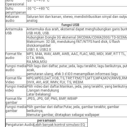
Suhu
-20 °C—+70 °C
Operasional
Suhu
-30 °C—+80 °C
penyimpanan
Keluaran
Saluran kiri dan kanan, stereo, mendistribusikan sinyal dan outp
audio
analog
fungsi USB
Antarmuka
Antarmuka dua arah, eksternal dapat menghubungkan garis buri
USB
USB HUB, USB.
Hubungkan Dongle 3G eksternal (WCDMA/CDMA2000/TD-SCDMA
Maksimum: 32 GB, mendukung FAT/NTFS hard disk, U flash
disk;kompatibel
USB1.0, USB2.0
Format file
MP3, M4A, WAV, AMR, AWB, AAC, FLAC, MID, MIDI, XMF, RTTTL,
audio
OTA, WMA,
RA,MKA,M3U
Fungsi media
Pilih lagu dari daftar, putar, jeda, lagu terakhir, lagu berikutnya, pu
audio
acak,
pemutaran ulang, efek 3 d ID3 menampilkan informasi lagu
Format file
MPG,MPEG,DAT,VOB,TS,TRP,TP,M2TS,MTS,MP4,MOV,RMVB,RM
Video
DIVX, AVI, ASF, WMV, FLV, TS, WEBM.
Fungsi media
Pilih video dari daftar.Mainkan, jeda, yang terakhir, yang berikutn
video
(Jangan mendukung
Latar Belakang)
Format file
JPEG, JPG, GIF, PNG, BMP, WBMP
gambar
Fungsi media
Pilih gambar dari daftar.Putar, jeda, gambar terakhir, gambar
gambar
berikutnya,
Memutar gambar, ditetapkan sebagai wallpaper.
persamaan
Pengaturan Audio
Lebih banyak kontrol simulasi EQ