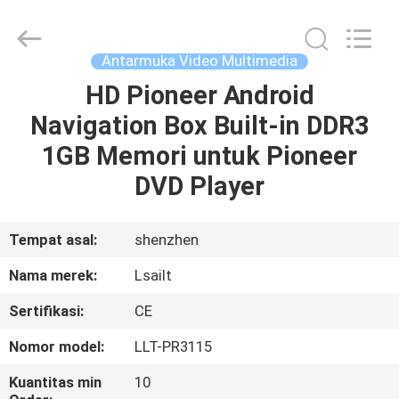
Shenzhen
Xinsongxia
Automobile
Electron
Co.,Ltd.
Antarmuka Video Multimedia
All
Rights
Reserved.
HD Pioneer Android
RUMAH
Navigation Box Built-in DDR3
PRODUK
1GB Memori untuk Pioneer
DVD Player
VIDEO
Tempat asal:
shenzhen
TENTANG
Nama merek:
Lsailt
KAMI
Sertifikasi:
CE
TUR
Nomor model:
LLT-PR3115
PABRIK
Kuantitas min
10