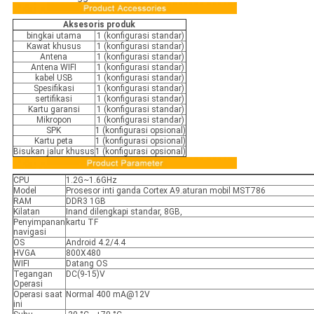
Aksesoris produk
bingkai utama
1 (konfigurasi standar)
Kawat khusus
1 (konfigurasi standar)
Antena
1 (konfigurasi standar)
Antena WIFI
1 (konfigurasi standar)
kabel USB
1 (konfigurasi standar)
Spesifikasi
1 (konfigurasi standar)
sertifikasi
1 (konfigurasi standar)
Kartu garansi
1 (konfigurasi standar)
Mikropon
1 (konfigurasi standar)
SPK
1 (konfigurasi opsional)
Kartu peta
1 (konfigurasi opsional)
Bisukan jalur khusus
1 (konfigurasi opsional)
CPU
1.2G~1.6GHz
Model
Prosesor inti ganda Cortex A9.aturan mobil MST786
RAM
DDR3 1GB
Kilatan
Inand dilengkapi standar, 8GB,
Penyimpanan
kartu TF
navigasi
OS
Android 4.2/4.4
HVGA
800X480
WIFI
Datang OS
Tegangan
DC(9-15)V
Operasi
Operasi saat
Normal 400 mA@12V
ini