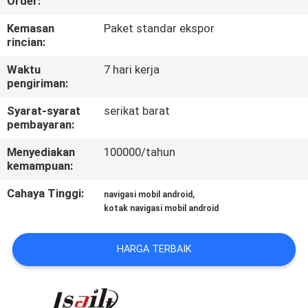
Order:
KONTROL
Kemasan
Paket standar ekspor
rincian:
KUALITAS
Waktu
7 hari kerja
pengiriman:
HUBUNGI
Syarat-syarat
serikat barat
KAMI
pembayaran:
Menyediakan
100000/tahun
BERITA
kemampuan:
Cahaya Tinggi:
,
navigasi mobil android
KASUS
kotak navigasi mobil android
SITEMAP
HARGA TERBAIK
PRIVACY