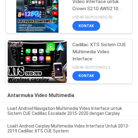
Video Interface untuk
Crown S210 AWS210
GRS210 GWS214
USD40-50/PCS MOQ:50
GWS215 Majesta Athlete
KONTAK
Royal Saloon OEM
Screen Upgrade dengan
Wireless CarPlay
Cadillac XTS Sistem CUE
Multimedia Video
Interface
USD40-50/PCS MOQ:5
KONTAK
Antarmuka Video Multimedia
Lsait Android Navigation Multimedia Video Interface untuk
Sistem CUE Cadillac Escalade 2015-2020 dengan Carplay
Lsailt Android Carplay Multimedia Video Interface Untuk 2013-
2019 Cadillac XTS CUE System