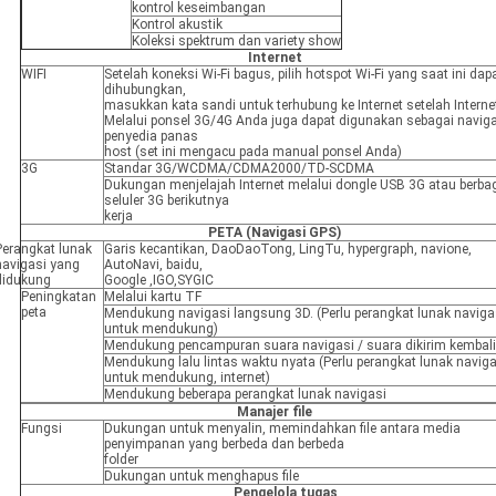
kontrol keseimbangan
Kontrol akustik
Koleksi spektrum dan variety show
Internet
WIFI
Setelah koneksi Wi-Fi bagus, pilih hotspot Wi-Fi yang saat ini dap
dihubungkan,
masukkan kata sandi untuk terhubung ke Internet setelah Interne
Melalui ponsel 3G/4G Anda juga dapat digunakan sebagai navig
penyedia panas
host (set ini mengacu pada manual ponsel Anda)
3G
Standar 3G/WCDMA/CDMA2000/TD-SCDMA
Dukungan menjelajah Internet melalui dongle USB 3G atau berba
seluler 3G berikutnya
kerja
PETA (Navigasi GPS)
Perangkat lunak
Garis kecantikan, DaoDaoTong, LingTu, hypergraph, navione,
navigasi yang
AutoNavi, baidu,
didukung
Google ,IGO,SYGIC
Peningkatan
Melalui kartu TF
peta
Mendukung navigasi langsung 3D. (Perlu perangkat lunak naviga
untuk mendukung)
Mendukung pencampuran suara navigasi / suara dikirim kembali
Mendukung lalu lintas waktu nyata (Perlu perangkat lunak naviga
untuk mendukung, internet)
Mendukung beberapa perangkat lunak navigasi
Manajer file
Fungsi
Dukungan untuk menyalin, memindahkan file antara media
penyimpanan yang berbeda dan berbeda
folder
Dukungan untuk menghapus file
Pengelola tugas