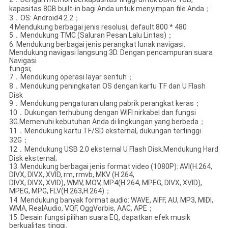
kapasitas 8GB built-in bagi Anda untuk menyimpan file Anda；
3．OS: Android4.2.2；
4 Mendukung berbagai jenis resolusi, default 800 * 480
5．Mendukung TMC (Saluran Pesan Lalu Lintas)；
6. Mendukung berbagai jenis perangkat lunak navigasi.
Mendukung navigasi langsung 3D. Dengan pencampuran suara
Navigasi
fungsi;
7．Mendukung operasi layar sentuh；
8．Mendukung peningkatan OS dengan kartu TF dan U Flash
Disk
9．Mendukung pengaturan ulang pabrik perangkat keras；
10．Dukungan terhubung dengan WIFI nirkabel dan fungsi
3G.Memenuhi kebutuhan Anda di lingkungan yang berbeda；
11．Mendukung kartu TF/SD eksternal, dukungan tertinggi
32G；
12．Mendukung USB 2.0 eksternal U Flash Disk.Mendukung Hard
Disk eksternal;
13. Mendukung berbagai jenis format video (1080P): AVI(H.264,
DIVX, DIVX, XVID, rm, rmvb, MKV (H.264,
DIVX, DIVX, XVID), WMV, MOV, MP4(H.264, MPEG, DIVX, XVID),
MPEG, MPG, FLV(H.263,H.264)；
14. Mendukung banyak format audio: WAVE, AIFF, AU, MP3, MIDI,
WMA, RealAudio, VQF, OggVorbis, AAC, APE；
15. Desain fungsi pilihan suara EQ, dapatkan efek musik
berkualitas tinggi.