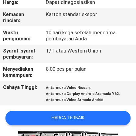
Harga:
Dapat dinegosiasikan
KONTROL
Kemasan
Karton standar ekspor
rincian:
KUALITAS
Waktu
10 hari kerja setelah menerima
pengiriman:
pembayaran Anda
HUBUNGI
Syarat-syarat
T/T atau Western Union
KAMI
pembayaran:
Menyediakan
8.00 pcs per bulan
BERITA
kemampuan:
Cahaya Tinggi:
,
Antarmuka Video Nissan
KASUS
,
Antarmuka Carplay Android Aramada Y62
Antarmuka Video Armada Andrid
SITEMAP
HARGA TERBAIK
PRIVACY