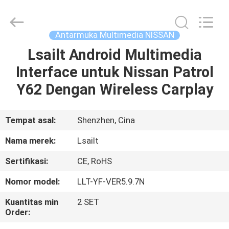
Shenzhen
Xinsongxia
Automobile
Electron
Co.,Ltd.
Antarmuka Multimedia NISSAN
All
Rights
Reserved.
Lsailt Android Multimedia
RUMAH
Interface untuk Nissan Patrol
PRODUK
Y62 Dengan Wireless Carplay
VIDEO
Tempat asal:
Shenzhen, Cina
Nama merek:
Lsailt
TENTANG
Sertifikasi:
CE, RoHS
KAMI
Nomor model:
LLT-YF-VER5.9.7N
TUR
Kuantitas min
2 SET
Order:
PABRIK