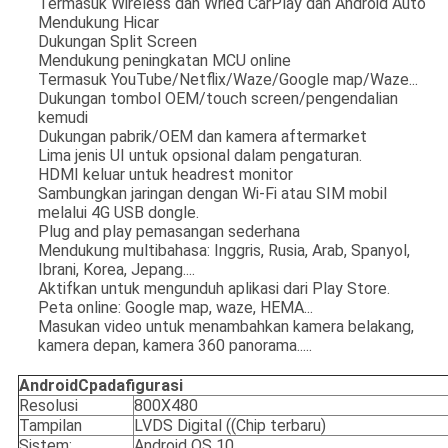
Termasuk Wireless dan Wried CarPlay dan Android Auto
Mendukung Hicar
Dukungan Split Screen
Mendukung peningkatan MCU online
Termasuk YouTube/Netflix/Waze/Google map/Waze...
Dukungan tombol OEM/touch screen/pengendalian
kemudi
Dukungan pabrik/OEM dan kamera aftermarket
Lima jenis UI untuk opsional dalam pengaturan.
HDMI keluar untuk headrest monitor
Sambungkan jaringan dengan Wi-Fi atau SIM mobil
melalui 4G USB dongle.
Plug and play pemasangan sederhana
Mendukung multibahasa: Inggris, Rusia, Arab, Spanyol,
Ibrani, Korea, Jepang....
Aktifkan untuk mengunduh aplikasi dari Play Store.
Peta online: Google map, waze, HEMA...
Masukan video untuk menambahkan kamera belakang,
kamera depan, kamera 360 panorama.....
Android
C
padafigurasi
Resolusi
800X480
Tampilan
LVDS Digital ((Chip terbaru)
Sistem:
Android OS 10