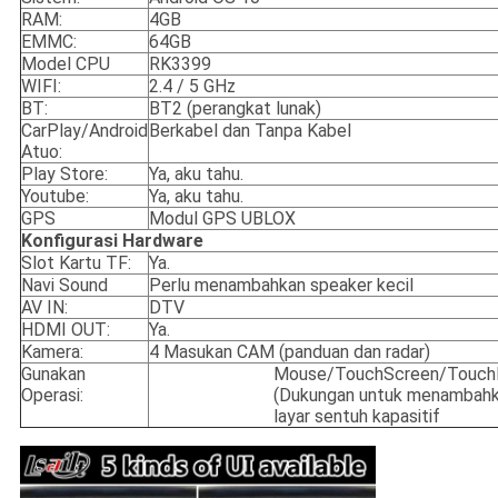
RAM:
4GB
EMMC:
64GB
Model CPU
RK3399
WIFI:
2.4 / 5 GHz
BT:
BT2 (perangkat lunak)
CarPlay/Android
Berkabel dan Tanpa Kabel
Atuo:
Play Store:
Ya, aku tahu.
Youtube:
Ya, aku tahu.
GPS
Modul GPS UBLOX
Konfigurasi Hardware
Slot Kartu TF:
Ya.
Navi Sound
Perlu menambahkan speaker kecil
AV IN:
DTV
HDMI OUT:
Ya.
Kamera:
4 Masukan CAM (panduan dan radar)
Gunakan
Mouse/TouchScreen/Touch
Operasi:
(Dukungan untuk menambah
layar sentuh kapasitif