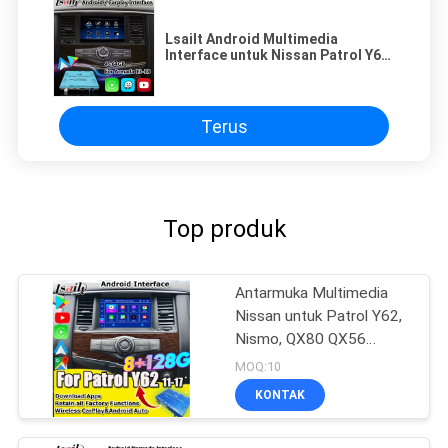
Lsailt Android Multimedia
Interface untuk Nissan Patrol Y62
Dengan Wireless Carplay
Terus
Top produk
Antarmuka Multimedia
Nissan untuk Patrol Y62,
Nismo, QX80 QX56
2013-2021 Peningkatan
MOQ:10
Layar OEM dengan
KONTAK
Wireless CarPlay, Android
Auto, YouTube