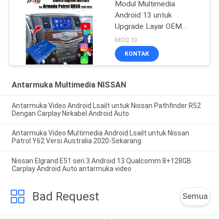
Modul Multimedia
Android 13 untuk
Upgrade Layar OEM
Armada Patrol Y62 Quest
MOQ:10
dengan Wireless CarPlay,
KONTAK
YouTube, Google Map
Antarmuka Multimedia NISSAN
Antarmuka Video Android Lsailt untuk Nissan Pathfinder R52
Dengan Carplay Nirkabel Android Auto
Antarmuka Video Multimedia Android Lsailt untuk Nissan
Patrol Y62 Versi Australia 2020-Sekarang
Nissan Elgrand E51 seri 3 Android 13 Qualcomm 8+128GB
Carplay Android Auto antarmuka video
Bad Request
Semua