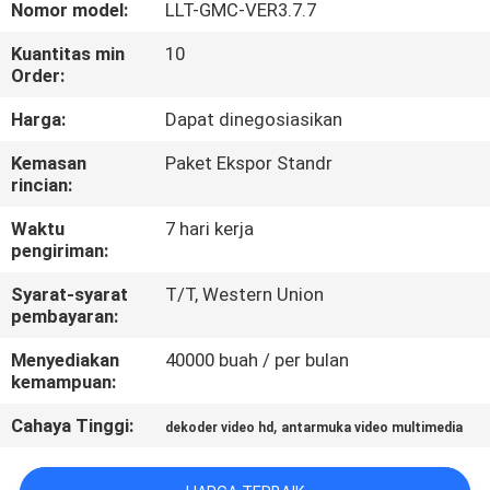
Nomor model:
LLT-GMC-VER3.7.7
KONTROL
Kuantitas min
10
Order:
KUALITAS
Harga:
Dapat dinegosiasikan
HUBUNGI
Kemasan
Paket Ekspor Standr
rincian:
KAMI
Waktu
7 hari kerja
pengiriman:
BERITA
Syarat-syarat
T/T, Western Union
pembayaran:
KASUS
Menyediakan
40000 buah / per bulan
kemampuan:
SITEMAP
Cahaya Tinggi:
,
dekoder video hd
antarmuka video multimedia
PRIVACY