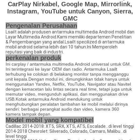
CarPlay Nirkabel, Google Map, Mirrorlink,
Instagram, YouTube untuk Canyon, Sierra,
GMC
Pengenalan Perusahaan
Lsailt adalah produsen antarmuka multimedia Android mobil dan
Layar Multimedia Android.Kami memiliki departemen Penelitian
& Pengembangan yang andal.Lsailt specilized di antarmuka
mobil android selama lebih dari 10 tahun.Ini Memperoleh
reputasi yang baik di industri.
perkenalan produk
Ini carplay / antarmuka multimedia Android universal untuk GM.
Ini terintegrasi ke layar OEM dan radio. Antarmuka Lsailt
terhubung ke colokan di belakang monitor tanpa mengganggu
unit kepala.Dengan modul ini, dimungkinkan tidak hanya untuk
menggunakan Yandex, Netflix, YouTube, Navigator atau Navitel
dengan kemacetan lalu lintas secara real time, tetapi juga untuk
memutar video, mengunduh aplikasi, dan menggunakan drive
USB.Kotak antarmuka Android mendukung untuk
menghubungkan peralatan tambahan ke mobil melalui dirinya
sendiri: berbagai perangkat audio dan video, kamera 360
kamera tampak depan.
Model mobil yang kompatibel
Cadillac 2014-2018: XT5, SRX, XTS, ATS, Escalade...di level tinggi
2014-2018 Chevrolet: Silverado, Colorado, Camaro, Malibu...di
level tinggi