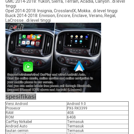
GMC 2014-2018: Yukon, Sierra, Terrain, Acadia, Canyon...di level
tinggi
Opel 2014-2018: Insignia, CrosslandX, Mokka...di level tinggi
Buick 2014-2018: Envision, Encore, Enclave, Verano, Regal,
LaCrosse...di level tinggi
spesifikasi
Versi Android
Android 9.0
Prosesor
PX6 RK3399
RAM
4GB
ROM
64GB
CarPlay Nirkabel
Termasuk
Android Auto
Termasuk
tautan cermin
Termasuk