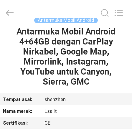
Shenzhen
Xinsongxia
Automobile
Electron
Co.,Ltd.
Antarmuka Mobil Android
All
Rights
Reserved.
Antarmuka Mobil Android
RUMAH
4+64GB dengan CarPlay
PRODUK
Nirkabel, Google Map,
Mirrorlink, Instagram,
VIDEO
YouTube untuk Canyon,
Sierra, GMC
TENTANG
KAMI
Tempat asal:
shenzhen
Nama merek:
Lsailt
TUR
Sertifikasi:
CE
PABRIK