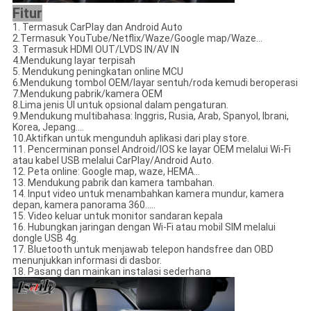
Fitur
1. Termasuk CarPlay dan Android Auto
2.Termasuk YouTube/Netflix/Waze/Google map/Waze...
3. Termasuk HDMI OUT/LVDS IN/AV IN
4.Mendukung layar terpisah
5. Mendukung peningkatan online MCU
6.Mendukung tombol OEM/layar sentuh/roda kemudi beroperasi
7.Mendukung pabrik/kamera OEM
8.Lima jenis UI untuk opsional dalam pengaturan.
9.Mendukung multibahasa: Inggris, Rusia, Arab, Spanyol, Ibrani,
Korea, Jepang....
10.Aktifkan untuk mengunduh aplikasi dari play store.
11. Pencerminan ponsel Android/IOS ke layar OEM melalui Wi-Fi
atau kabel USB melalui CarPlay/Android Auto.
12. Peta online: Google map, waze, HEMA...
13. Mendukung pabrik dan kamera tambahan.
14. Input video untuk menambahkan kamera mundur, kamera
depan, kamera panorama 360.....
15. Video keluar untuk monitor sandaran kepala
16. Hubungkan jaringan dengan Wi-Fi atau mobil SIM melalui
dongle USB 4g.
17. Bluetooth untuk menjawab telepon handsfree dan OBD
menunjukkan informasi di dasbor.
18. Pasang dan mainkan instalasi sederhana