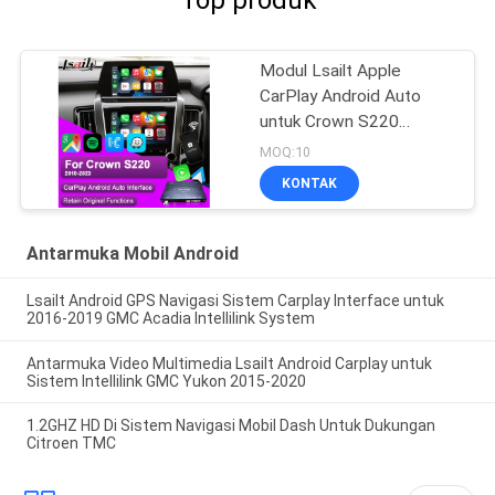
Top produk
Modul Lsailt Apple
CarPlay Android Auto
untuk Crown S220
GSW224 2018-2022
MOQ:10
Integrasi Pencerminan
KONTAK
Ponsel, Kamera Mundur
Antarmuka Mobil Android
Lsailt Android GPS Navigasi Sistem Carplay Interface untuk
2016-2019 GMC Acadia Intellilink System
Antarmuka Video Multimedia Lsailt Android Carplay untuk
Sistem Intellilink GMC Yukon 2015-2020
1.2GHZ HD Di Sistem Navigasi Mobil Dash Untuk Dukungan
Citroen TMC