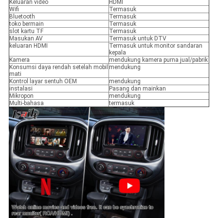
Keluaran video
HDMI
Wifi
Termasuk
Bluetooth
Termasuk
toko bermain
Termasuk
slot kartu TF
Termasuk
Masukan AV
Termasuk untuk DTV
keluaran HDMI
Termasuk untuk monitor sandaran
kepala
Kamera
mendukung kamera purna jual/pabrik
Konsumsi daya rendah setelah mobil
mendukung
mati
Kontrol layar sentuh OEM
mendukung
instalasi
Pasang dan mainkan
Mikropon
mendukung
Multi-bahasa
termasuk