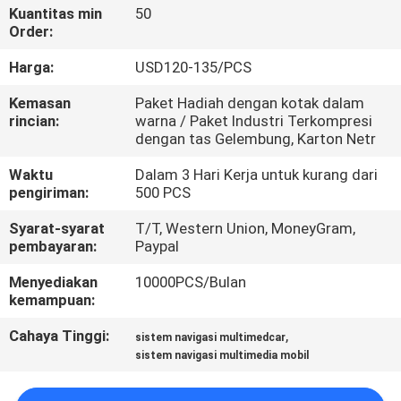
Kuantitas min
50
Order:
KONTROL
KUALITAS
Harga:
USD120-135/PCS
Kemasan
Paket Hadiah dengan kotak dalam
rincian:
warna / Paket Industri Terkompresi
HUBUNGI
dengan tas Gelembung, Karton Netr
KAMI
Waktu
Dalam 3 Hari Kerja untuk kurang dari
pengiriman:
500 PCS
BERITA
Syarat-syarat
T/T, Western Union, MoneyGram,
pembayaran:
Paypal
KASUS
Menyediakan
10000PCS/Bulan
kemampuan:
SITEMAP
Cahaya Tinggi:
,
sistem navigasi multimedcar
sistem navigasi multimedia mobil
PRIVACY