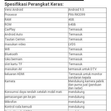
Spesifikasi Perangkat Keras:
Versi Android
Android 9.0
Prosesor
PX6 RK3399
RAM
4GB
ROM
64GB
CarPlay
Termasuk
Android Auto
Termasuk
Tautan Cermin
Termasuk
masukan video
LVDS
Wifi
Termasuk
Bluetooth
Termasuk
toko bermain
Termasuk
slot kartu TF
Termasuk
masukan AV
termasuk untuk DTV
keluaran HDMI
Termasuk untuk monitor
sandaran kepala
Kamera
Mendukung kamera pabrik
dan purna jual (panduan
dan radar)
Konsumsi daya rendah setelah mobil mati
mendukung
pemasangan pin ke pin
mendukung
Mikrofon
mendukung
Kontrol roda kemudi
mendukung