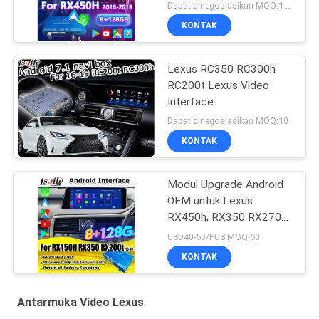
RX200t RX350L RX450L
Dapat dinegosiasikan MOQ:1 Set
RX300 RX350 2016-
KONTAK
2019
Lexus RC350 RC300h
RC200t Lexus Video
Interface
Dapat dinegosiasikan MOQ:10
KONTAK
Modul Upgrade Android
OEM untuk Lexus
RX450h, RX350 RX270
2016-2021 Integrasi
USD40-50/PCS MOQ:50
Wireless CarPlay, Android
KONTAK
Auto, YouTube, NetFlix
Antarmuka Video Lexus