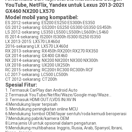
YouTube, NetFlix, Yandex untuk Lexus 2013-2021
GX460 NX200 LX570
Model mobil yang kompatibel:
ES 2012-sekarang: ES200 ES250 ES300h ES350
GS 2012-sekarang: GS200t GS250 GS300 GS350 GS450h
LS 2012-sekarang: LS350 LS500 LS500h LS600h LS460
IS 2014-sekarang: IS200t IS300h IS300 IS250 IS350
LX 2013-2015: LX570 LX460d
2016-sekarang LX: LX570 LX460d
RX 2013-sekarang: RX450h RX200t RX270 RX350
GX 2014-sekarang: GX400 GX460
NX 2014-sekarang: NX200 NX200t NX300 NX300h
UX 2018-sekarang: UX200 UX250h
RC 2015-sekarang: RC200t RC300 RC300h RCF
LC 2017-sekarang: LC500 LC500h
CT 2012-sekarang: CT200h
Spesial
Fitur:
1. Termasuk CarPlay dan Android Auto
2.Termasuk YouTube/Netflix/Waze/Google map/Waze...
3. Termasuk HDMI OUT/LVDS IN/AV IN
4.Mendukung layar terpisah
5. Mendukung peningkatan online MCU
6.Mendukung tombol OEM/layar sentuh/roda kemudi beroperasi
7.Mendukung pabrik/kamera OEM
8.Lima jenis UI untuk opsional dalam pengaturan.
9.Mendukung multibahasa: Inggris, Rusia, Arab, Spanyol, Ibrani,