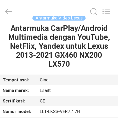
Shenzhen
Xinsongxia
Automobile
Electron
Co.,Ltd.
Antarmuka Video Lexus
All
Rights
Reserved.
Antarmuka CarPlay/Android
RUMAH
Multimedia dengan YouTube,
PRODUK
NetFlix, Yandex untuk Lexus
2013-2021 GX460 NX200
VIDEO
LX570
TENTANG
Tempat asal:
Cina
KAMI
Nama merek:
Lsailt
Sertifikasi:
CE
TUR
PABRIK
Nomor model:
LLT-LKSS-VER7.4.7H