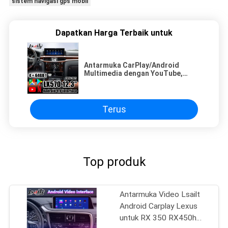
sistem navigasi gps mobil
Dapatkan Harga Terbaik untuk
Antarmuka CarPlay/Android
Multimedia dengan YouTube,
NetFlix, Yandex untuk Lexus 2013-
2021 GX460 NX200 LX570
Terus
Top produk
Antarmuka Video Lsailt
Android Carplay Lexus
untuk RX 350 RX450h