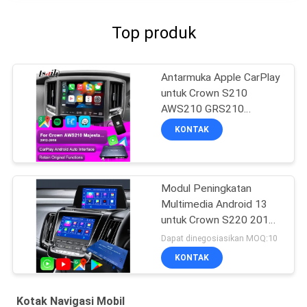
Top produk
Antarmuka Apple CarPlay
untuk Crown S210
AWS210 GRS210
GWS214 GWS215
KONTAK
Majesta Athlete Royal
Saloon Terintegrasi
Android Auto, Kamera
Mundur, AC Climate
Modul Peningkatan
Multimedia Android 13
untuk Crown S220 2018-
2022 Integrasi OEM
Dapat dinegosiasikan MOQ:10
Wireless CarPlay, Android
KONTAK
Auto, YouTube, NetFlix,
Google Play
Kotak Navigasi Mobil