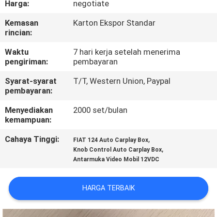
Harga:
negotiate
KONTROL
Kemasan
Karton Ekspor Standar
rincian:
KUALITAS
Waktu
7 hari kerja setelah menerima
pengiriman:
pembayaran
HUBUNGI
Syarat-syarat
T/T, Western Union, Paypal
KAMI
pembayaran:
Menyediakan
2000 set/bulan
BERITA
kemampuan:
Cahaya Tinggi:
,
FIAT 124 Auto Carplay Box
KASUS
,
Knob Control Auto Carplay Box
Antarmuka Video Mobil 12VDC
SITEMAP
HARGA TERBAIK
PRIVACY