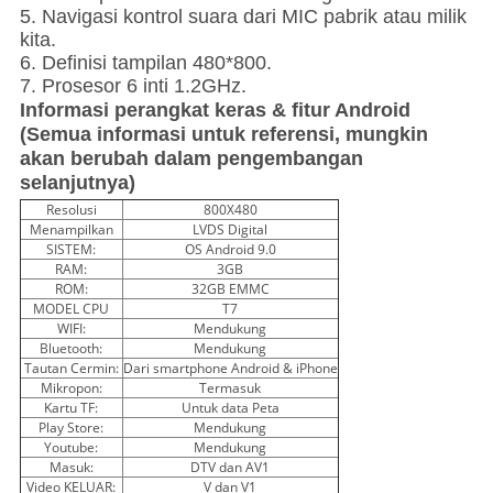
5. Navigasi kontrol suara dari MIC pabrik atau milik
kita.
6. Definisi tampilan 480*800.
7. Prosesor 6 inti 1.2GHz.
Informasi perangkat keras & fitur Android
(Semua informasi untuk referensi, mungkin
akan berubah dalam pengembangan
selanjutnya)
Resolusi
800X480
Menampilkan
LVDS Digital
SISTEM:
OS Android 9.0
RAM:
3GB
ROM:
32GB EMMC
MODEL CPU
T7
WIFI:
Mendukung
Bluetooth:
Mendukung
Tautan Cermin:
Dari smartphone Android & iPhone
Mikropon:
Termasuk
Kartu TF:
Untuk data Peta
Play Store:
Mendukung
Youtube:
Mendukung
Masuk:
DTV dan AV1
Video KELUAR:
V dan V1