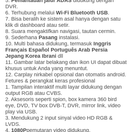
5.
Pemantauan jalur ADAS
didukung dengan
DVR.
6. Terhubung melalui
Wi-Fi Bluetooth USB
.
7. Bisa beralih ke sistem asal hanya dengan satu
klik di dashboard atau setir.
8. Suara mengaktifkan navigasi, tautan cermin.
9. Sederhana
Pasang
instalasi.
10. Multi bahasa didukung, termasuk
Inggris
Français Español Português Arab Persia
Jepang Korea Ibrani
dll
11. Gambar latar belakang dan ikon UI dapat dibuat
khusus untuk Anda yang menuntut.
12. Carplay nirkabel opsional dan otomatis android.
Fetures & perangkat keras profesional
1. Tampilan interaktif multi layar didukung dengan
output RGB atau CVBS.
2. Aksesoris seperti spion, box kamera 360 bird
eye, DVD, TV box DVB-T, DVR, mirror link, video
play via USB.
3. Mendukung 2 input sinyal video HD RGB &
LVDS.
4.
1080P
pemutaran video didukung.