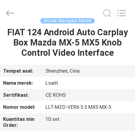
Shenzhen
Xinsongxia
Automobile
Electron
Co.,Ltd.
Kotak Navigasi Mobil
All
Rights
Reserved.
FIAT 124 Android Auto Carplay
RUMAH
Box Mazda MX-5 MX5 Knob
PRODUK
Control Video Interface
VIDEO
Tempat asal:
Shenzhen, Cina
Nama merek:
Lsailt
TENTANG
Sertifikasi:
CE ROHS
KAMI
Nomor model:
LLT-MZD-VER6.5.5 MX5 MX-5
TUR
Kuantitas min
10 set
Order:
PABRIK