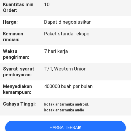
Kuantitas min
10
Order:
KONTROL
KUALITAS
Harga:
Dapat dinegosiasikan
Kemasan
Paket standar ekspor
rincian:
HUBUNGI
KAMI
Waktu
7 hari kerja
pengiriman:
BERITA
Syarat-syarat
T/T, Western Union
pembayaran:
Menyediakan
400000 buah per bulan
KASUS
kemampuan:
Cahaya Tinggi:
,
kotak antarmuka android
SITEMAP
kotak antarmuka audio
PRIVACY
HARGA TERBAIK