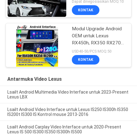
Dapat dinegosiasikan MOQ:10
KONTAK
Modul Upgrade Android
OEM untuk Lexus
RX450h, RX350 RX270
2016-2021 Integrasi
USD40-50/PCS MOQ:50
Wireless CarPlay, Android
KONTAK
Auto, YouTube, NetFlix
Antarmuka Video Lexus
Lsailt Android Multimedia Video Interface untuk 2023-Present
Lexus LBX
Lsailt Android Video Interface untuk Lexus IS250 IS300h IS350
IS200t IS300 IS Kontrol mouse 2013-2016
Lsailt Android Carplay Video Interface untuk 2020-Present
Lexus IS 500 IS300 IS350 IS300h IS500