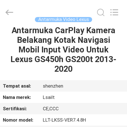
Shenzhen
Xinsongxia
Automobile
Electron
Co.,Ltd.
Antarmuka Video Lexus
All
Rights
Reserved.
Antarmuka CarPlay Kamera
RUMAH
Belakang Kotak Navigasi
PRODUK
Mobil Input Video Untuk
Lexus GS450h GS200t 2013-
VIDEO
2020
TENTANG
Tempat asal:
shenzhen
KAMI
Nama merek:
Lsailt
Sertifikasi:
CE,CCC
TUR
PABRIK
Nomor model:
LLT-LKSS-VER7.4.8H