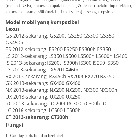
(melalui USB), kamera tampak belakang & depan (melalui input video), 
kamera panorama 360 (melalui input video)... sebagai opsional.
Model mobil yang kompatibel
Lexus
GS 2012-sekarang: GS200t GS250 GS300 GS350
GS450h
ES 2012-sekarang: ES200 ES250 ES300h ES350
LS 2012-sekarang: LS350 LS500 LS500h LS600h LS460
IS 2013-sekarang: IS200t IS300h IS300 IS250 IS350
LX 2013-sekarang: LX570 LX460d
RX 2013-sekarang: RX450h RX200t RX270 RX350
GX 2013-sekarang: GX400 GX460
NX 2013-sekarang: NX200 NX200t NX300 NX300h
UX 2018-sekarang: UX200 UX250h
RC 2013-sekarang: RC200t RC300 RC300h RCF
LC 2016-sekarang: LC500 LC500h
CT 2013-sekarang: CT200h
Fungsi
1. CarPlay nirkabel dan berkabel