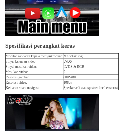
Spesifikasi perangkat keras
Mendukung
Monitor sandaran kepala menyinkronkan:
LVDS
Sinyal keluaran video: 
Sinyal masukan video: 
LVDS & RGB
2
Masukan video:
Resolusi gambar : 
800*480
Resolusi video: 
1080P 
Keluaran suara navigasi: 
Speaker asli atau speaker kecil eksternal