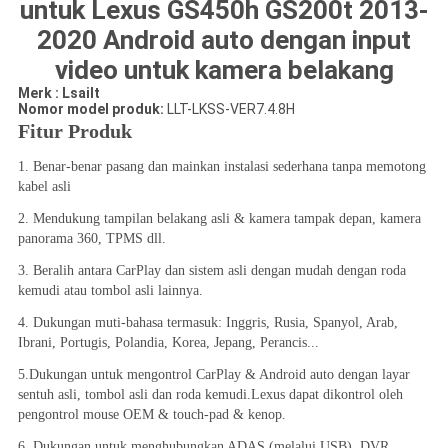
untuk Lexus GS450h GS200t 2013-
2020 Android auto dengan input
video untuk kamera belakang
Merk : Lsailt
Nomor model produk:
LLT-LKSS-VER7.4.8H
Fitur Produk
1. Benar-benar pasang dan mainkan instalasi sederhana tanpa memotong 
kabel asli
2. Mendukung tampilan belakang asli & kamera tampak depan, kamera 
panorama 360, TPMS dll.
3. Beralih antara CarPlay dan sistem asli dengan mudah dengan roda 
kemudi atau tombol asli lainnya.
4. Dukungan muti-bahasa termasuk: Inggris, Rusia, Spanyol, Arab, 
Ibrani, Portugis, Polandia, Korea, Jepang, Perancis...
5.Dukungan untuk mengontrol CarPlay & Android auto dengan layar 
sentuh asli, tombol asli dan roda kemudi.Lexus dapat dikontrol oleh 
pengontrol mouse OEM & touch-pad & kenop.
6. Dukungan untuk menghubungkan ADAS (melalui USB), DVR 