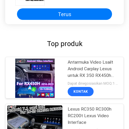
GS200t 2013-2020
Terus
Top produk
Antarmuka Video Lsailt
Android Carplay Lexus
untuk RX 350 RX450h
RX200t RX350L RX450L
Dapat dinegosiasikan MOQ:1 Set
RX300 RX350 2016-
KONTAK
2019
Lexus RC350 RC300h
RC200t Lexus Video
Interface