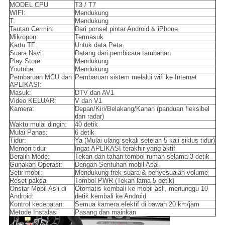
MODEL CPU
T3 / T7
WIFI:
Mendukung
T:
Mendukung
Tautan Cermin:
Dari ponsel pintar Android & iPhone
Mikropon:
Termasuk
Kartu TF:
Untuk data Peta
Suara Navi
Datang dari pembicara tambahan
Play Store:
Mendukung
Youtube:
Mendukung
Pembaruan MCU dan
Pembaruan sistem melalui wifi ke Internet
APLIKASI:
Masuk:
DTV dan AV1
Video KELUAR:
V dan V1
Kamera:
Depan/Kiri/Belakang/Kanan (panduan fleksibel
dan radar)
Waktu mulai dingin:
40 detik
Mulai Panas:
6 detik
Tidur:
Ya (Mulai ulang sekali setelah 5 kali siklus tidur)
Memori tidur
Ingat APLIKASI terakhir yang aktif
Beralih Mode:
Tekan dan tahan tombol rumah selama 3 detik
Gunakan Operasi:
Dengan Sentuhan mobil Asal
Setir mobil:
Mendukung trek suara & penyesuaian volume
Reset paksa
Tombol PWR (Tekan lama 5 detik)
Onstar Mobil Asli di
Otomatis kembali ke mobil asli, menunggu 10
Android:
detik kembali ke Android
Kontrol kecepatan:
Semua kamera efektif di bawah 20 km/jam
Metode Instalasi
Pasang dan mainkan