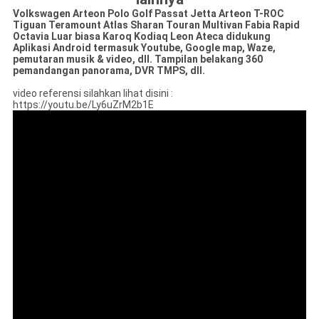
Volkswagen Arteon Polo Golf Passat Jetta Arteon T-ROC
Tiguan Teramount Atlas Sharan Touran Multivan Fabia Rapid
Octavia Luar biasa Karoq Kodiaq Leon Ateca didukung
Aplikasi Android termasuk Youtube, Google map, Waze,
pemutaran musik & video, dll. Tampilan belakang 360
pemandangan panorama, DVR TMPS, dll.
video referensi silahkan lihat disini :
https://youtu.be/Ly6uZrM2b1E