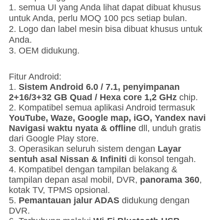
1. semua UI yang Anda lihat dapat dibuat khusus
untuk Anda, perlu MOQ 100 pcs setiap bulan.
2. Logo dan label mesin bisa dibuat khusus untuk
Anda.
3. OEM didukung.
Fitur Android:
1.
Sistem Android 6.0 / 7.1, penyimpanan
2+16/3+32 GB Quad / Hexa core 1,2 GHz
chip.
2. Kompatibel semua aplikasi Android termasuk
YouTube, Waze, Google map, iGO, Yandex navi
Navigasi waktu nyata & offline
dll, unduh gratis
dari Google Play store.
3. Operasikan seluruh sistem dengan
Layar
sentuh asal Nissan & Infiniti
di konsol tengah.
4. Kompatibel dengan tampilan belakang &
tampilan depan asal mobil, DVR,
panorama 360
,
kotak TV, TPMS opsional.
5.
Pemantauan jalur ADAS
didukung dengan
DVR.