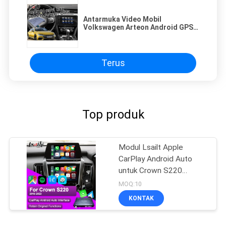
Antarmuka Video Mobil
Volkswagen Arteon Android GPS
Navigasi Suara Aktifkan Dengan
Plug / Play
Terus
Top produk
Modul Lsailt Apple
CarPlay Android Auto
untuk Crown S220
GSW224 2018-2022
MOQ:10
Integrasi Pencerminan
KONTAK
Ponsel, Kamera Mundur