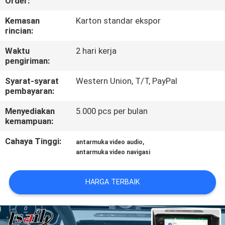
Order:
KONTROL
Kemasan
Karton standar ekspor
rincian:
KUALITAS
Waktu
2 hari kerja
pengiriman:
HUBUNGI
Syarat-syarat
Western Union, T/T, PayPal
KAMI
pembayaran:
Menyediakan
5.000 pcs per bulan
BERITA
kemampuan:
Cahaya Tinggi:
,
antarmuka video audio
KASUS
antarmuka video navigasi
SITEMAP
HARGA TERBAIK
PRIVACY