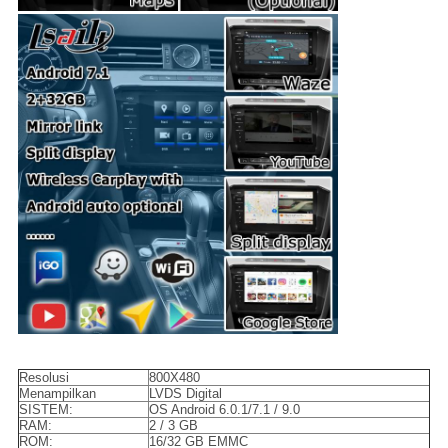
Resolusi
800X480
Menampilkan
LVDS Digital
SISTEM:
OS Android 6.0.1/7.1 / 9.0
RAM:
2 / 3 GB
ROM:
16/32 GB EMMC