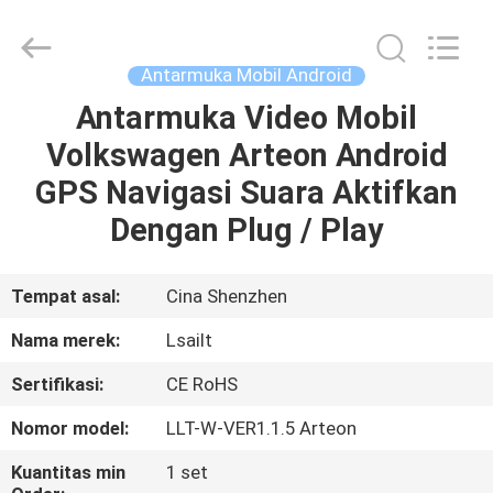
Shenzhen
Xinsongxia
Automobile
Electron
Co.,Ltd.
Antarmuka Mobil Android
All
Rights
Reserved.
Antarmuka Video Mobil
RUMAH
Volkswagen Arteon Android
PRODUK
GPS Navigasi Suara Aktifkan
Dengan Plug / Play
VIDEO
Tempat asal:
Cina Shenzhen
TENTANG
Nama merek:
Lsailt
KAMI
Sertifikasi:
CE RoHS
TUR
Nomor model:
LLT-W-VER1.1.5 Arteon
PABRIK
Kuantitas min
1 set