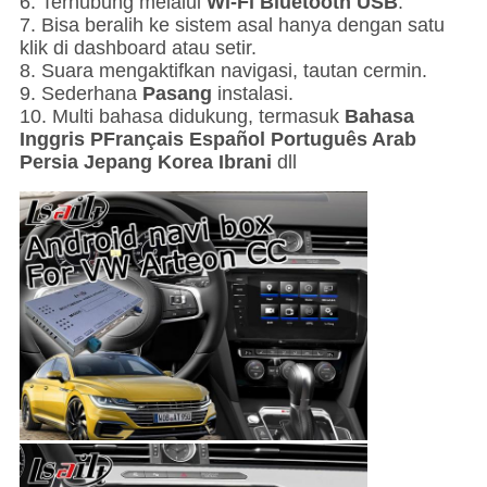
6. Terhubung melalui
Wi-Fi Bluetooth USB
.
7. Bisa beralih ke sistem asal hanya dengan satu
klik di dashboard atau setir.
8. Suara mengaktifkan navigasi, tautan cermin.
9. Sederhana
Pasang
instalasi.
10. Multi bahasa didukung, termasuk
Bahasa
Inggris P
Français Español Português Arab
Persia Jepang Korea Ibrani
dll