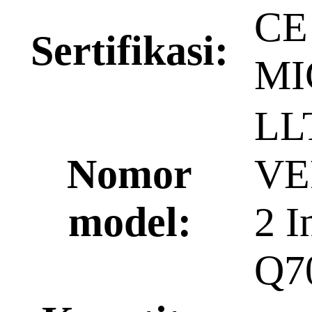
CE
Sertifikasi:
MI
LL
Nomor
VE
model:
2 I
Q7