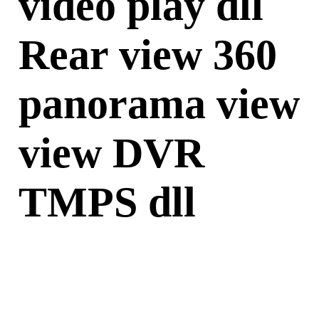
video play dll
Rear view 360
panorama view
view DVR
TMPS dll