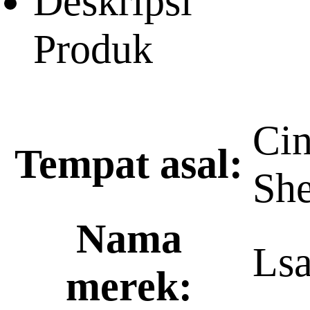
Deskripsi
Produk
Ci
Tempat asal:
Sh
Nama
Lsa
merek: