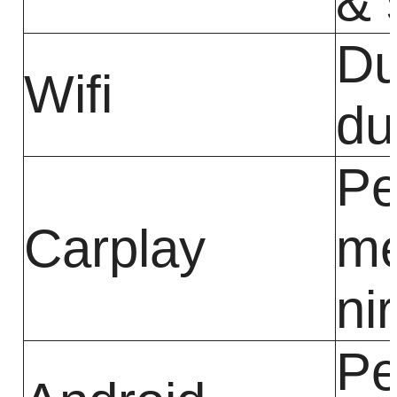
& 
Du
Wifi
du
Pe
Carplay
me
ni
Pe