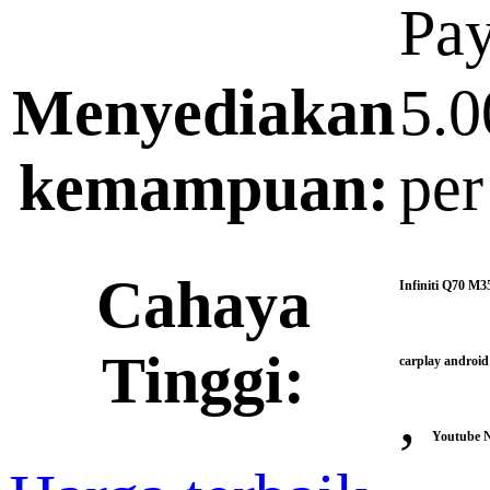
Pa
Menyediakan
5.0
kemampuan:
per
Cahaya
Infiniti Q70 M
Tinggi:
carplay android
,
Youtube N