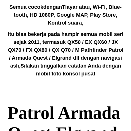
Semua cocok
dengan
T
layar atau
,
Wi-Fi,
Blue-
tooth,
HD 1080P,
Google MAP,
Play Store
,
Kontrol suara,
itu bisa bekerja pada hampir semua mobil seri
sejak 2011, termasuk QX50 / EX QX60 / JX
QX70 / FX QX80 / QX Q70 / M Pathfinder Patrol
/ Armada Quest / Elgrand dll dengan navigasi
asli,Silakan tinggalkan catatan Anda dengan
mobil foto konsol pusat
Patrol Armada