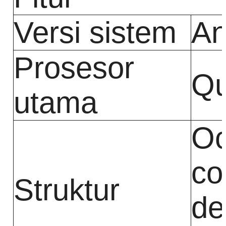
Versi sistem
An
Prosesor
Qu
utama
Oc
co
Struktur
de