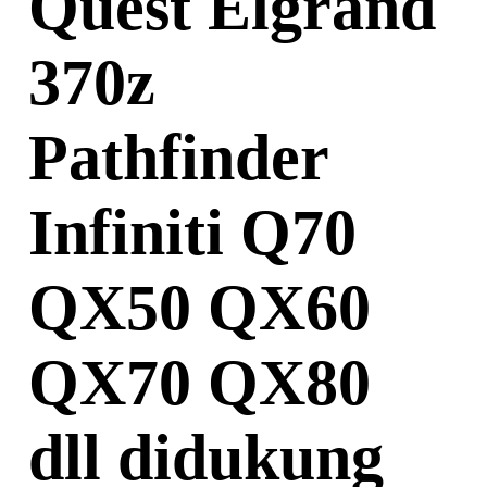
Quest Elgrand
370z
Pathfinder
Infiniti Q70
QX50 QX60
QX70 QX80
dll didukung