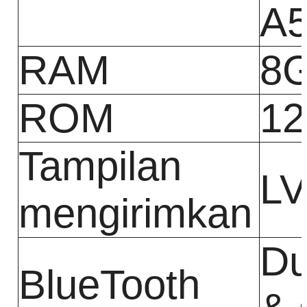
A5
RAM
8
ROM
1
Tampilan
L
mengirimkan
Du
BlueTooth