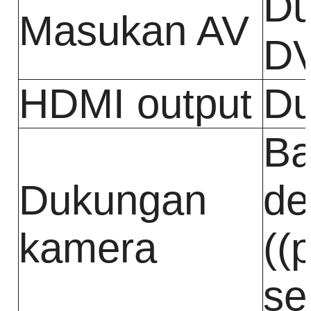
Du
Masukan AV
D
HDMI output
Du
Ba
Dukungan
de
kamera
((
se