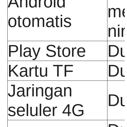
Android
me
otomatis
ni
Play Store
Du
Kartu TF
Du
Jaringan
Du
seluler 4G