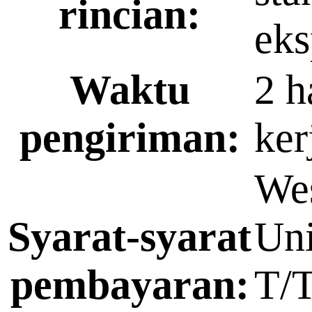
rincian:
eks
Waktu
2 h
pengiriman:
ker
We
Syarat-syarat
Uni
pembayaran:
T/T