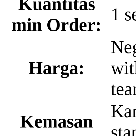
Kuantitas
1 s
min Order:
Neg
Harga:
wit
te
Ka
Kemasan
sta