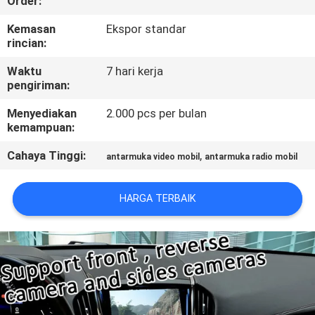
Order:
KONTROL
Kemasan
Ekspor standar
rincian:
KUALITAS
Waktu
7 hari kerja
pengiriman:
HUBUNGI
Menyediakan
2.000 pcs per bulan
KAMI
kemampuan:
Cahaya Tinggi:
,
antarmuka video mobil
antarmuka radio mobil
BERITA
HARGA TERBAIK
KASUS
SITEMAP
PRIVACY