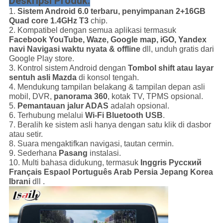
Deskripsi Produk:
1.
Sistem Android 6.0 terbaru, penyimpanan 2+16GB
Quad core 1.4GHz T3
chip.
2. Kompatibel dengan semua aplikasi termasuk
Facebook
YouTube, Waze, Google map, iGO, Yandex
navi Navigasi waktu nyata & offline
dll, unduh gratis dari
Google Play store.
3. Kontrol sistem Android dengan
Tombol shift atau layar
sentuh asli Mazda
di konsol tengah.
4. Mendukung tampilan belakang & tampilan depan asli
mobil, DVR,
panorama 360
, kotak TV, TPMS opsional.
5.
Pemantauan jalur ADAS
adalah opsional.
6. Terhubung melalui
Wi-Fi Bluetooth USB
.
7. Beralih ke sistem asli hanya dengan satu klik di dasbor
atau setir.
8. Suara mengaktifkan navigasi, tautan cermin.
9. Sederhana
Pasang
instalasi.
10. Multi bahasa didukung, termasuk
Inggris Pусский
Français Espaol Português Arab Persia Jepang Korea
Ibrani
dll .