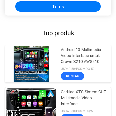
Terus
Top produk
Android 13 Multimedia
Video Interface untuk
Crown S210 AWS210
GRS210 GWS214
USD40-50/PCS MOQ:50
GWS215 Majesta Athlete
KONTAK
Royal Saloon OEM
Screen Upgrade dengan
Wireless CarPlay
Cadillac XTS Sistem CUE
Multimedia Video
Interface
USD40-50/PCS MOQ:5