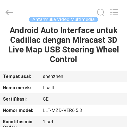
Shenzhen
Xinsongxia
Automobile
Electron
Co.,Ltd.
Antarmuka Video Multimedia
All
Rights
Reserved.
Android Auto Interface untuk
RUMAH
Cadillac dengan Miracast 3D
PRODUK
Live Map USB Steering Wheel
Control
VIDEO
Tempat asal:
shenzhen
TENTANG
Nama merek:
Lsailt
KAMI
Sertifikasi:
CE
TUR
Nomor model:
LLT-MZD-VER6.5.3
PABRIK
Kuantitas min
1 set