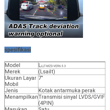
spesifikasi
Model
L
LLT-MZD-VER6.5.3
Merek
(Lsailt)
Ukuran Layar
7"
Mobil
Jenis
Kotak antarmuka perak
Menampilkan
Transmisi sinyal LVDS/GVIF
(4PIN)
Masukan
Satu