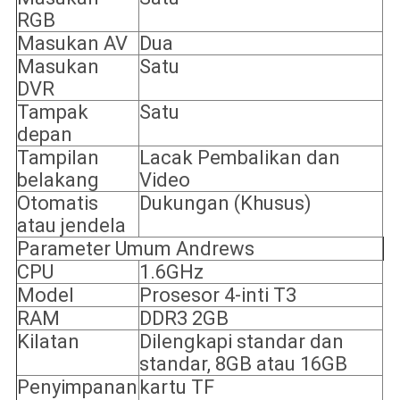
RGB
Masukan AV
Dua
Masukan
Satu
DVR
Tampak
Satu
depan
Tampilan
Lacak Pembalikan dan
belakang
Video
Otomatis
Dukungan (Khusus)
atau jendela
Parameter Umum Andrews
CPU
1.6GHz
Model
Prosesor 4-inti T3
RAM
DDR3 2GB
Kilatan
Dilengkapi standar dan
standar, 8GB atau 16GB
Penyimpanan
kartu TF