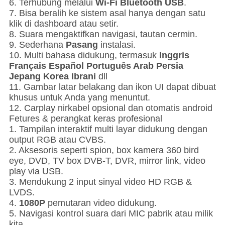
6. Terhubung melalui
Wi-Fi Bluetooth USB
.
7. Bisa beralih ke sistem asal hanya dengan satu
klik di dashboard atau setir.
8. Suara mengaktifkan navigasi, tautan cermin.
9. Sederhana
Pasang
instalasi.
10. Multi bahasa didukung, termasuk
Inggris
Français Español Português Arab Persia
Jepang Korea Ibrani
dll
11. Gambar latar belakang dan ikon UI dapat dibuat
khusus untuk Anda yang menuntut.
12. Carplay nirkabel opsional dan otomatis android
Fetures & perangkat keras profesional
1. Tampilan interaktif multi layar didukung dengan
output RGB atau CVBS.
2. Aksesoris seperti spion, box kamera 360 bird
eye, DVD, TV box DVB-T, DVR, mirror link, video
play via USB.
3. Mendukung 2 input sinyal video HD RGB &
LVDS.
4.
1080P
pemutaran video didukung.
5. Navigasi kontrol suara dari MIC pabrik atau milik
kita.