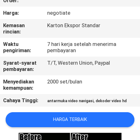
Order:
KONTROL
Harga:
negotiate
KUALITAS
Kemasan
Karton Ekspor Standar
rincian:
HUBUNGI
Waktu
7 hari kerja setelah menerima
pengiriman:
pembayaran
KAMI
Syarat-syarat
T/T, Western Union, Paypal
pembayaran:
BERITA
Menyediakan
2000 set/bulan
kemampuan:
KASUS
Cahaya Tinggi:
,
antarmuka video navigasi
dekoder video hd
SITEMAP
HARGA TERBAIK
PRIVACY