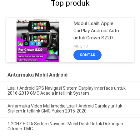
Top produk
Modul Lsailt Apple
CarPlay Android Auto
untuk Crown S220
GSW224 2018-2022
MOQ:10
Integrasi Pencerminan
KONTAK
Ponsel, Kamera Mundur
Antarmuka Mobil Android
Lsailt Android GPS Navigasi Sistem Carplay Interface untuk
2016-2019 GMC Acadia Intellilink System
Antarmuka Video Multimedia Lsailt Android Carplay untuk
Sistem Intellilink GMC Yukon 2015-2020
1.2GHZ HD Di Sistem Navigasi Mobil Dash Untuk Dukungan
Citroen TMC