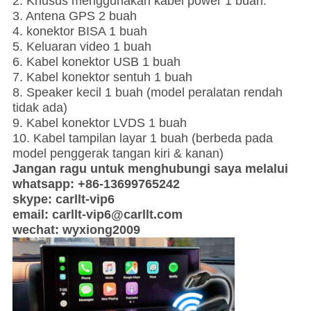
2. Khusus menggunakan kabel power 1 buah.
3. Antena GPS 2 buah
4. konektor BISA 1 buah
5. Keluaran video 1 buah
6. Kabel konektor USB 1 buah
7. Kabel konektor sentuh 1 buah
8. Speaker kecil 1 buah (model peralatan rendah
tidak ada)
9. Kabel konektor LVDS 1 buah
10. Kabel tampilan layar 1 buah (berbeda pada
model penggerak tangan kiri & kanan)
Jangan ragu untuk menghubungi saya melalui
whatsapp: +86-13699765242
skype: carllt-vip6
email: carllt-vip6@carllt.com
wechat: wyxiong2009