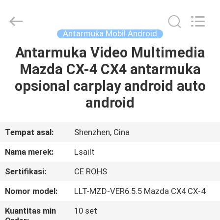
Shenzhen
Xinsongxia
Automobile
Electron
Co.,Ltd.
Antarmuka Mobil Android
All
Rights
Reserved.
Antarmuka Video Multimedia
RUMAH
Mazda CX-4 CX4 antarmuka
PRODUK
opsional carplay android auto
android
VIDEO
Tempat asal:
Shenzhen, Cina
TENTANG
Nama merek:
Lsailt
KAMI
Sertifikasi:
CE ROHS
TUR
Nomor model:
LLT-MZD-VER6.5.5 Mazda CX4 CX-4
PABRIK
Kuantitas min
10 set