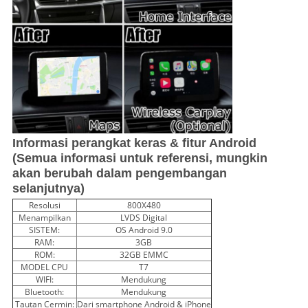
Informasi perangkat keras & fitur Android
(Semua informasi untuk referensi, mungkin
akan berubah dalam pengembangan
selanjutnya)
Resolusi
800X480
Menampilkan
LVDS Digital
SISTEM:
OS Android 9.0
RAM:
3GB
ROM:
32GB EMMC
MODEL CPU
T7
WIFI:
Mendukung
Bluetooth:
Mendukung
Tautan Cermin:
Dari smartphone Android & iPhone