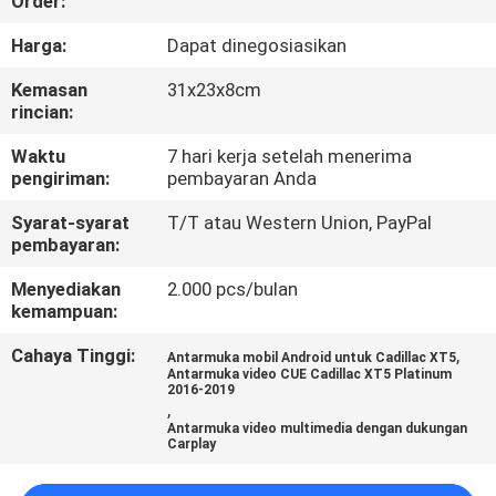
Order:
KONTROL
Harga:
Dapat dinegosiasikan
KUALITAS
Kemasan
31x23x8cm
rincian:
HUBUNGI
Waktu
7 hari kerja setelah menerima
pengiriman:
pembayaran Anda
KAMI
Syarat-syarat
T/T atau Western Union, PayPal
pembayaran:
BERITA
Menyediakan
2.000 pcs/bulan
kemampuan:
KASUS
Cahaya Tinggi:
,
Antarmuka mobil Android untuk Cadillac XT5
Antarmuka video CUE Cadillac XT5 Platinum
2016-2019
SITEMAP
,
Antarmuka video multimedia dengan dukungan
Carplay
PRIVACY