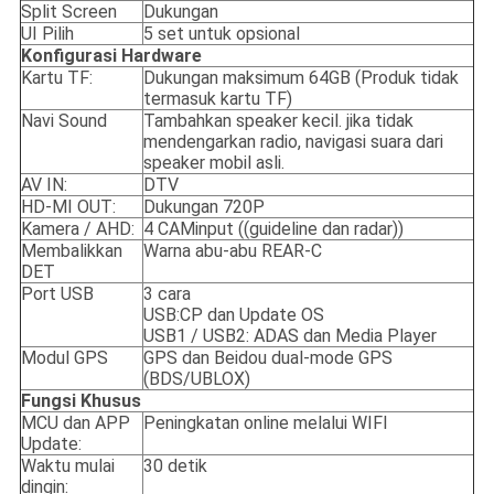
Split Screen
Dukungan
UI Pilih
5 set untuk opsional
Konfigurasi Hardware
Kartu TF:
Dukungan maksimum 64GB (Produk tidak
termasuk kartu TF)
Navi Sound
Tambahkan speaker kecil. jika tidak
mendengarkan radio, navigasi suara dari
speaker mobil asli.
AV IN:
DTV
HD-MI OUT:
Dukungan 720P
Kamera / AHD:
4 CAMinput ((guideline dan radar))
Membalikkan
Warna abu-abu REAR-C
DET
Port USB
3 cara
USB:CP dan Update OS
USB1 / USB2: ADAS dan Media Player
Modul GPS
GPS dan Beidou dual-mode GPS
(BDS/UBLOX)
Fungsi Khusus
MCU dan APP
Peningkatan online melalui WIFI
Update:
Waktu mulai
30 detik
dingin: