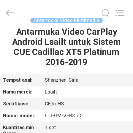
Shenzhen
Xinsongxia
Automobile
Electron
Co.,Ltd.
Antarmuka Video Multimedia
All
Rights
Reserved.
Antarmuka Video CarPlay
RUMAH
Android Lsailt untuk Sistem
PRODUK
CUE Cadillac XT5 Platinum
2016-2019
VIDEO
Tempat asal:
Shenzhen, Cina
TENTANG
Nama merek:
Lsailt
KAMI
Sertifikasi:
CE,RoHS
TUR
Nomor model:
LLT-GM-VER3.7.5
PABRIK
Kuantitas min
1 set