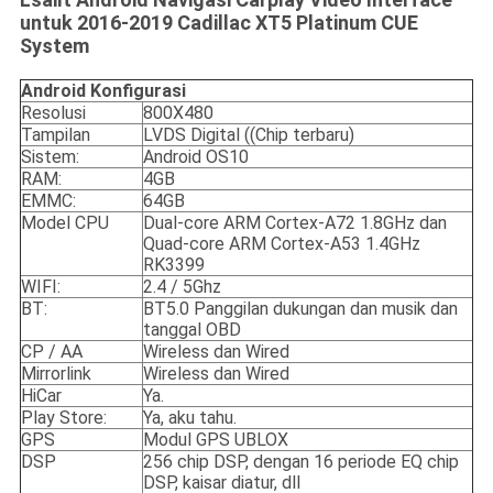
untuk 2016-2019 Cadillac XT5 Platinum CUE
System
Android
Konfigurasi
Resolusi
800X480
Tampilan
LVDS Digital ((Chip terbaru)
Sistem:
Android OS10
RAM:
4GB
EMMC:
64GB
Model CPU
Dual-core ARM Cortex-A72 1.8GHz dan
Quad-core ARM Cortex-A53 1.4GHz
RK3399
WIFI:
2.4 / 5Ghz
BT:
BT5.0 Panggilan dukungan dan musik dan
tanggal OBD
CP / AA
Wireless dan Wired
Mirrorlink
Wireless dan Wired
HiCar
Ya.
Play Store:
Ya, aku tahu.
GPS
Modul GPS UBLOX
DSP
256 chip DSP, dengan 16 periode EQ chip
DSP, kaisar diatur, dll