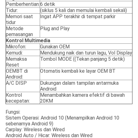
Pemberhentian:
6 detik
Tidur:
(siklus 5 kali dan memulai kembali sekali)
Memori saat
Ingat APP terakhir di tempat parkir
tidur
Metode
Plug and Play
pemasangan
Kontrol Multimedia
Mikrofon:
Gunakan OEM
Kemudi:
Mendukung naik dan turun lagu, Vol Display
Memaksa
Tombol MODE ((Tekan panjang 5 detik)
Reset
OEMBT di
Otomatis kembali ke layar OEM BT
Android:
A/C DISP
Dukungan dalam tampilan antarmuka
Android
Kontrol
Menambahkan kamera efektif di bawah
kecepatan:
20KM
Fungsi:
Sistem Operasi: Android 10 (Menampilkan Android 10
sebenarnya Android 9)
Carplay: Wireless dan Wired
Android Auto / Hicar: Wireless dan Wired