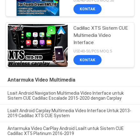
USD40-50/PCS MOQ:50
GWS215 Majesta Athlete
KONTAK
Royal Saloon OEM
Screen Upgrade dengan
Wireless CarPlay
Cadillac XTS Sistem CUE
Multimedia Video
Interface
USD40-50/PCS MOQ:5
KONTAK
Antarmuka Video Multimedia
Lsait Android Navigation Multimedia Video Interface untuk
Sistem CUE Cadillac Escalade 2015-2020 dengan Carplay
Lsailt Android Carplay Multimedia Video Interface Untuk 2013-
2019 Cadillac XTS CUE System
Antarmuka Video CarPlay Android Lsailt untuk Sistem CUE
Cadillac XT5 Platinum 2016-2019