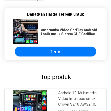
Dapatkan Harga Terbaik untuk
Antarmuka Video CarPlay Android
Lsailt untuk Sistem CUE Cadillac
XT5 Platinum 2016-2019
Terus
Top produk
Android 13 Multimedia
Video Interface untuk
Crown S210 AWS210
GRS210 GWS214