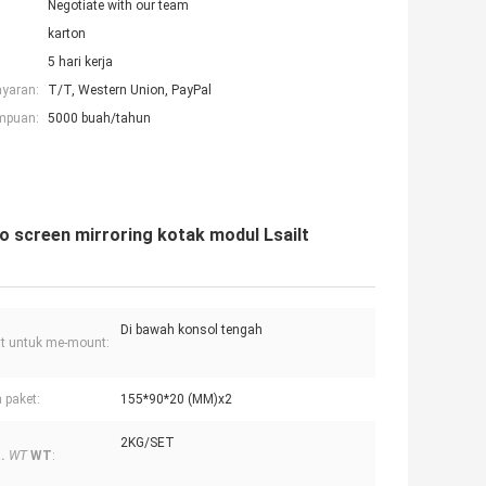
Negotiate with our team
karton
5 hari kerja
ayaran:
T/T, Western Union, PayPal
mpuan:
5000 buah/tahun
o screen mirroring kotak modul Lsailt
Di bawah konsol tengah
t untuk me-mount:
 paket:
155*90*20 (MM)x2
2KG/SET
.
WT
WT
: