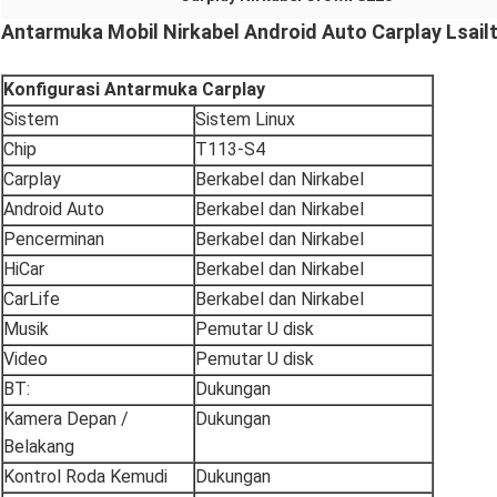
Antarmuka Mobil Nirkabel Android Auto Carplay Lsai
Konfigurasi Antarmuka Carplay
Sistem
Sistem Linux
Chip
T113-S4
Carplay
Berkabel dan Nirkabel
Android Auto
Berkabel dan Nirkabel
Pencerminan
Berkabel dan Nirkabel
HiCar
Berkabel dan Nirkabel
CarLife
Berkabel dan Nirkabel
Musik
Pemutar U disk
Video
Pemutar U disk
BT:
Dukungan
Kamera Depan /
Dukungan
Belakang
Kontrol Roda Kemudi
Dukungan