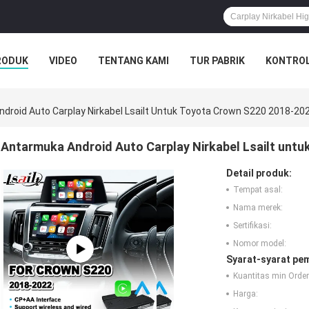
RODUK
VIDEO
TENTANG KAMI
TUR PABRIK
KONTROL
droid Auto Carplay Nirkabel Lsailt Untuk Toyota Crown S220 2018-20
Antarmuka Android Auto Carplay Nirkabel Lsailt unt
Detail produk:
Tempat asal:
Nama merek:
Sertifikasi:
Nomor model:
Syarat-syarat pe
Kuantitas min Order
Harga: