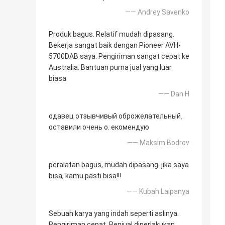
—— Andrey Savenko
Produk bagus. Relatif mudah dipasang.
Bekerja sangat baik dengan Pioneer AVH-
5700DAB saya. Pengiriman sangat cepat ke
Australia. Bantuan purna jual yang luar
biasa
—— Dan H
одавец отзывчивый оброжелательный.
оставили очень о. екомендую
—— Maksim Bodrov
peralatan bagus, mudah dipasang. jika saya
bisa, kamu pasti bisa!!!
—— Kubah Laipanya
Sebuah karya yang indah seperti aslinya.
Pengiriman cepat. Penjual diperlakukan