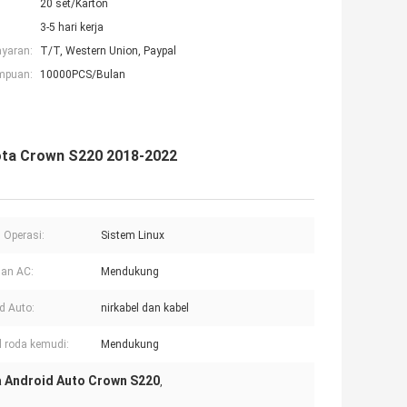
20 set/Karton
3-5 hari kerja
ayaran:
T/T, Western Union, Paypal
mpuan:
10000PCS/Bulan
yota Crown S220 2018-2022
 Operasi:
Sistem Linux
an AC:
Mendukung
d Auto:
nirkabel dan kabel
l roda kemudi:
Mendukung
 Android Auto Crown S220
,