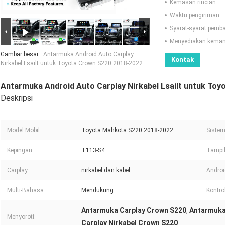
Kemasan rincian:
Waktu pengiriman:
Syarat-syarat pemb
Menyediakan kema
Gambar besar :
Antarmuka Android Auto Carplay
Kontak
Nirkabel Lsailt untuk Toyota Crown S220 2018-2022
Antarmuka Android Auto Carplay Nirkabel Lsailt untuk To
Deskripsi
Model Mobil:
Toyota Mahkota S220 2018-2022
Sistem
Kepingan:
T113-S4
Tampil
Carplay:
nirkabel dan kabel
Androi
Multi-Bahasa:
Mendukung
Kontro
Antarmuka Carplay Crown S220
Antarmuka
,
Menyoroti:
Carplay Nirkabel Crown S220