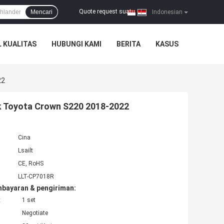
Quote request suatu
Mencari
|
Indonesian
 KUALITAS
HUBUNGI KAMI
BERITA
KASUS
22
uk Toyota Crown S220 2018-2022
Cina
Lsailt
CE, RoHS
LLT-CP7018R
mbayaran & pengiriman:
:
1 set
Negotiate