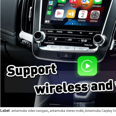
,
,
Label:
antarmuka video navigasi
antarmuka stereo mobil
Antarmuka Carplay C