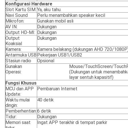
Konfigurasi Hardware
Slot Kartu SIM:
Ya, aku tahu.
Navi Sound
Perlu menambahkan speaker kecil
Mikrofon:
Gunakan mobil asli
AV IN:
Dukungan
Output HD-MI:
Dukungan
Output
Dukungan
Koaksial
Kamera:
Kamera belakang (dukungan AHD 720/1080P
Antarmuka USB
Pekerjaan USB1/USB2
Stasiun radio
Opsional
Gunakan
Mouse/TouchScreen/Touch
Operasi:
(Dukungan untuk menambahk
layar sentuh kapasitif)
Fungsi Khusus
MCU dan APP
Pembaruan Internet
Update:
Waktu mulai
40 detik
dingin:
Pemberhentian:
6 detik
Tidur:
Dukungan
Memori saat
Ingat APP terakhir di tempat parkir
tidur