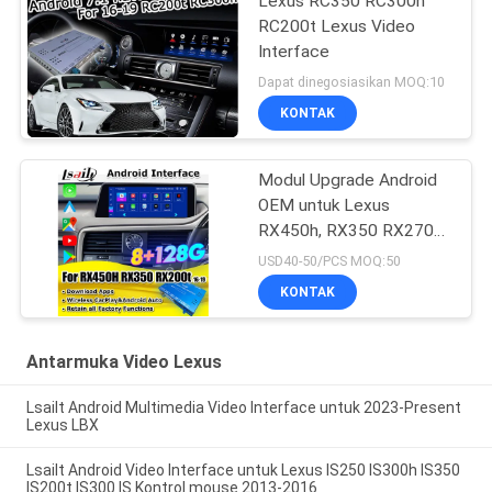
Lexus RC350 RC300h
RC200t Lexus Video
Interface
Dapat dinegosiasikan MOQ:10
KONTAK
Modul Upgrade Android
OEM untuk Lexus
RX450h, RX350 RX270
2016-2021 Integrasi
USD40-50/PCS MOQ:50
Wireless CarPlay, Android
KONTAK
Auto, YouTube, NetFlix
Antarmuka Video Lexus
Lsailt Android Multimedia Video Interface untuk 2023-Present
Lexus LBX
Lsailt Android Video Interface untuk Lexus IS250 IS300h IS350
IS200t IS300 IS Kontrol mouse 2013-2016