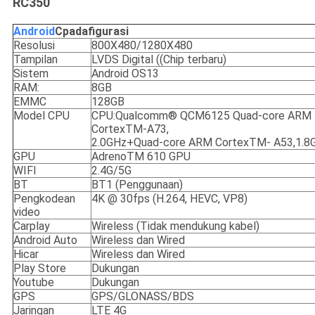
RC350
Android
C
padafigurasi
Resolusi
800X480/1280X480
Tampilan
LVDS Digital ((Chip terbaru)
Sistem
Android OS13
RAM:
8GB
EMMC
128GB
Model CPU
CPU:Qualcomm® QCM6125 Quad-core ARM
CortexTM-A73,
2.0GHz+Quad-core ARM CortexTM- A53,1.8
GPU
AdrenoTM 610 GPU
WIFI
2.4G/5G
BT
BT1 (Penggunaan)
Pengkodean
4K @ 30fps (H.264, HEVC, VP8)
video
Carplay
Wireless (Tidak mendukung kabel)
Android Auto
Wireless dan Wired
Hicar
Wireless dan Wired
Play Store
Dukungan
Youtube
Dukungan
GPS
GPS/GLONASS/BDS
Jaringan
LTE 4G