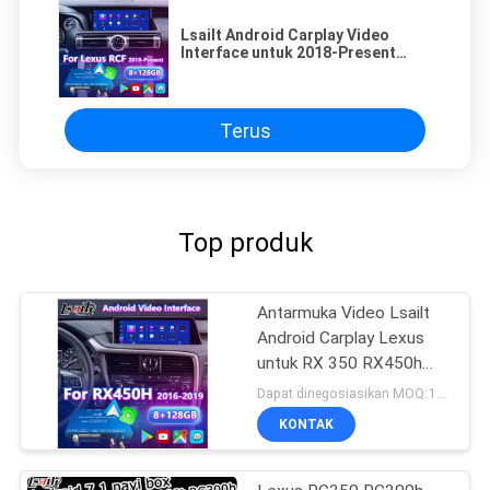
Lsailt Android Carplay Video
Interface untuk 2018-Present
Lexus RC 350 RC300 RCF RC300h
RC350
Terus
Top produk
Antarmuka Video Lsailt
Android Carplay Lexus
untuk RX 350 RX450h
RX200t RX350L RX450L
Dapat dinegosiasikan MOQ:1 Set
RX300 RX350 2016-
KONTAK
2019