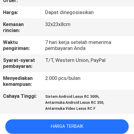
Order:
KONTROL
Harga:
Dapat dinegosiasikan
KUALITAS
Kemasan
32x23x8cm
rincian:
HUBUNGI
Waktu
7 hari kerja setelah menerima
pengiriman:
pembayaran Anda
KAMI
Syarat-syarat
T/T, Western Union, PayPal
pembayaran:
BERITA
Menyediakan
2.000 pcs/bulan
kemampuan:
KASUS
Cahaya Tinggi:
,
Sistem Android Lexus RC 300h
,
Antarmuka Android Lexus RC 350
SITEMAP
Antarmuka Video Lexus RC F
HARGA TERBAIK
PRIVACY