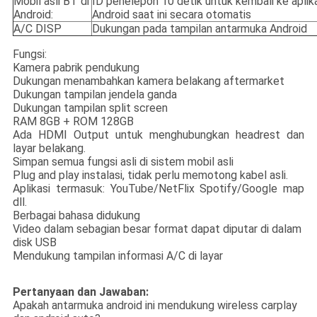
Mobil asli BT di
ID penelepon 10 detik untuk kembali ke aplik
Android:
Android saat ini secara otomatis
A/C DISP
Dukungan pada tampilan antarmuka Android
Fungsi:
Kamera pabrik pendukung
Dukungan menambahkan kamera belakang aftermarket
Dukungan tampilan jendela ganda
Dukungan tampilan split screen
RAM 8GB + ROM 128GB
Ada HDMI Output untuk menghubungkan headrest dan
layar belakang.
Simpan semua fungsi asli di sistem mobil asli
Plug and play instalasi, tidak perlu memotong kabel asli.
Aplikasi termasuk: YouTube/NetFlix Spotify/Google map
dll.
Berbagai bahasa didukung
Video dalam sebagian besar format dapat diputar di dalam
disk USB
Mendukung tampilan informasi A/C di layar
Pertanyaan dan Jawaban:
Apakah antarmuka android ini mendukung wireless carplay