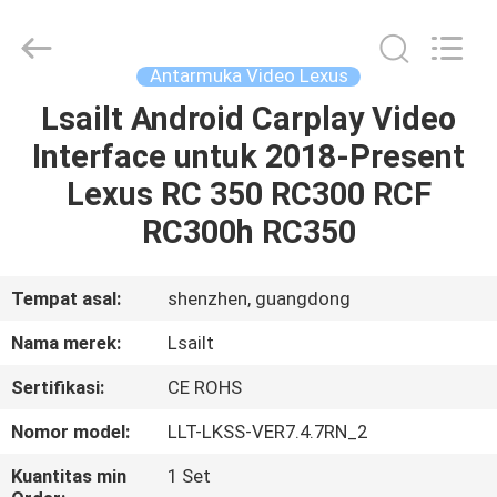
Shenzhen
Xinsongxia
Automobile
Electron
Co.,Ltd.
Antarmuka Video Lexus
All
Rights
Reserved.
Lsailt Android Carplay Video
RUMAH
Interface untuk 2018-Present
PRODUK
Lexus RC 350 RC300 RCF
RC300h RC350
VIDEO
Tempat asal:
shenzhen, guangdong
TENTANG
Nama merek:
Lsailt
KAMI
Sertifikasi:
CE ROHS
TUR
Nomor model:
LLT-LKSS-VER7.4.7RN_2
PABRIK
Kuantitas min
1 Set