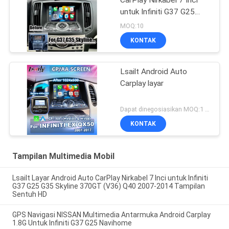
CarPlay Nirkabel 7 Inci
untuk Infiniti G37 G25
G35 Skyline 370GT (V36)
MOQ:10
Q40 2007-2014 Tampilan
KONTAK
Sentuh HD
Lsailt Android Auto
Carplay layar
Dapat dinegosiasikan MOQ:1 set
KONTAK
Tampilan Multimedia Mobil
Lsailt Layar Android Auto CarPlay Nirkabel 7 Inci untuk Infiniti
G37 G25 G35 Skyline 370GT (V36) Q40 2007-2014 Tampilan
Sentuh HD
GPS Navigasi NISSAN Multimedia Antarmuka Android Carplay
1.8G Untuk Infiniti G37 G25 Navihome