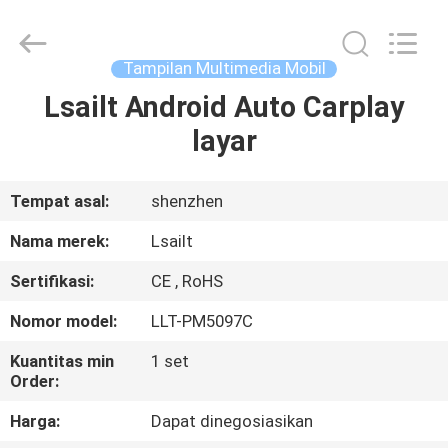
Shenzhen
Xinsongxia
Automobile
Electron
Co.,Ltd.
Tampilan Multimedia Mobil
All
Rights
Reserved.
Lsailt Android Auto Carplay
RUMAH
layar
PRODUK
Tempat asal:
shenzhen
VIDEO
Nama merek:
Lsailt
Sertifikasi:
CE , RoHS
TENTANG
Nomor model:
LLT-PM5097C
KAMI
Kuantitas min
1 set
Order:
TUR
Harga:
Dapat dinegosiasikan
PABRIK