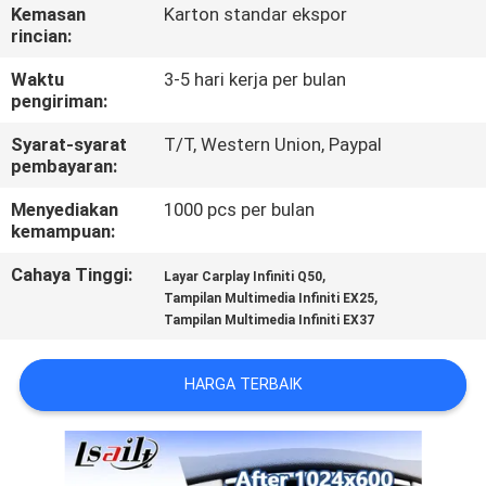
Kemasan
Karton standar ekspor
rincian:
KONTROL
KUALITAS
Waktu
3-5 hari kerja per bulan
pengiriman:
Syarat-syarat
T/T, Western Union, Paypal
HUBUNGI
pembayaran:
KAMI
Menyediakan
1000 pcs per bulan
kemampuan:
BERITA
Cahaya Tinggi:
,
Layar Carplay Infiniti Q50
,
Tampilan Multimedia Infiniti EX25
Tampilan Multimedia Infiniti EX37
KASUS
HARGA TERBAIK
SITEMAP
PRIVACY