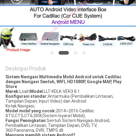
POLICY
Deskripsi Produk
Sistem Navigasi Multimedia Mobil Android untuk Cadillac
dengan Navigasi Sentuh, WIFI, HD1080P, Google MAP, Play
Store
Merek:
Lsailt
Model:
LLT-KDLK-VER3.8.1
Konfigurasi standar:
Antarmuka (Pembalikan Lintasan,
Tampilan Depan, Input Video) dan Android
Kotak Navigasi;
Model mobil yang cocok:
2014~2016 Cadillac
XTS,CTS,CT6,SRX(Sistem Isyarat Mobil);
Fungsi Peningkatan:
Sentuh Sistem Navigasi Android,
Pembalikan Lintasan, Tampilan Depan, DVD, TV,
360 Panorama, DVR, TMPS dll.
Mengapa memilih sistem Android?