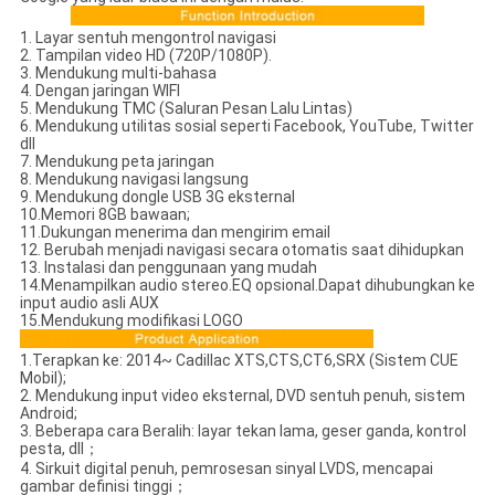
1. Layar sentuh mengontrol navigasi
2. Tampilan video HD (720P/1080P).
3. Mendukung multi-bahasa
4. Dengan jaringan WIFI
5. Mendukung TMC (Saluran Pesan Lalu Lintas)
6. Mendukung utilitas sosial seperti Facebook, YouTube, Twitter
dll
7. Mendukung peta jaringan
8. Mendukung navigasi langsung
9. Mendukung dongle USB 3G eksternal
10.Memori 8GB bawaan;
11.Dukungan menerima dan mengirim email
12. Berubah menjadi navigasi secara otomatis saat dihidupkan
13. Instalasi dan penggunaan yang mudah
14.Menampilkan audio stereo.EQ opsional.Dapat dihubungkan ke
input audio asli AUX
15.Mendukung modifikasi LOGO
1.Terapkan ke: 2014~ Cadillac XTS,CTS,CT6,SRX (Sistem CUE
Mobil);
2. Mendukung input video eksternal, DVD sentuh penuh, sistem
Android;
3. Beberapa cara Beralih: layar tekan lama, geser ganda, kontrol
pesta, dll；
4. Sirkuit digital penuh, pemrosesan sinyal LVDS, mencapai
gambar definisi tinggi；