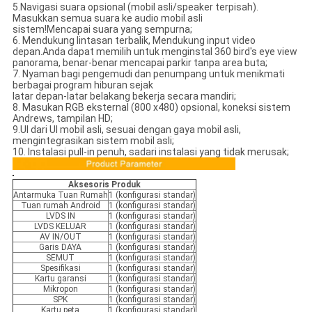
5.Navigasi suara opsional (mobil asli/speaker terpisah).
Masukkan semua suara ke audio mobil asli
sistem!Mencapai suara yang sempurna;
6. Mendukung lintasan terbalik, Mendukung input video
depan.Anda dapat memilih untuk menginstal 360 bird's eye view
panorama, benar-benar mencapai parkir tanpa area buta;
7. Nyaman bagi pengemudi dan penumpang untuk menikmati
berbagai program hiburan sejak
latar depan-latar belakang bekerja secara mandiri;
8. Masukan RGB eksternal (800 x480) opsional, koneksi sistem
Andrews, tampilan HD;
9.UI dari UI mobil asli, sesuai dengan gaya mobil asli,
mengintegrasikan sistem mobil asli;
10. Instalasi pull-in penuh, sadari instalasi yang tidak merusak;
Aksesoris Produk
Antarmuka Tuan Rumah
1 (konfigurasi standar)
Tuan rumah Android
1 (konfigurasi standar)
LVDS IN
1 (konfigurasi standar)
LVDS KELUAR
1 (konfigurasi standar)
AV IN/OUT
1 (konfigurasi standar)
Garis DAYA
1 (konfigurasi standar)
SEMUT
1 (konfigurasi standar)
Spesifikasi
1 (konfigurasi standar)
Kartu garansi
1 (konfigurasi standar)
Mikropon
1 (konfigurasi standar)
SPK
1 (konfigurasi standar)
Kartu peta
1 (konfigurasi standar)