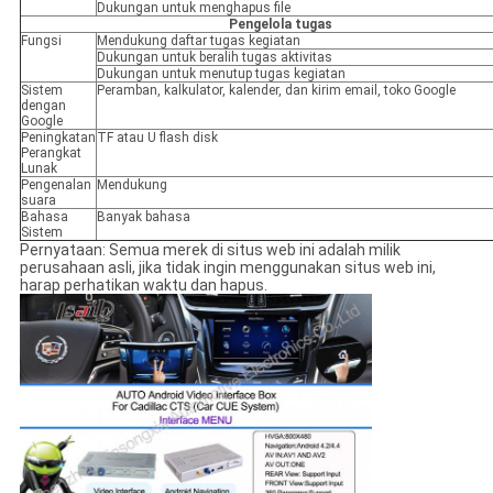
Dukungan untuk menghapus file
Pengelola tugas
Fungsi
Mendukung daftar tugas kegiatan
Dukungan untuk beralih tugas aktivitas
Dukungan untuk menutup tugas kegiatan
Sistem
Peramban, kalkulator, kalender, dan kirim email, toko Google
dengan
Google
Peningkatan
TF atau U flash disk
Perangkat
Lunak
Pengenalan
Mendukung
suara
Bahasa
Banyak bahasa
Sistem
Pernyataan: Semua merek di situs web ini adalah milik
perusahaan asli, jika tidak ingin menggunakan situs web ini,
harap perhatikan waktu dan hapus.