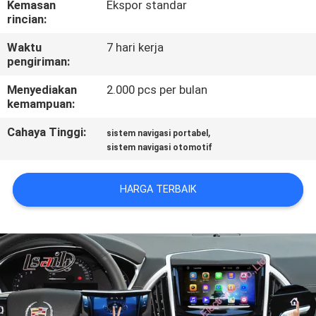
Kemasan
Ekspor standar
rincian:
KONTROL
Waktu
7 hari kerja
KUALITAS
pengiriman:
Menyediakan
2.000 pcs per bulan
HUBUNGI
kemampuan:
KAMI
Cahaya Tinggi:
,
sistem navigasi portabel
sistem navigasi otomotif
BERITA
HARGA TERBAIK
KASUS
SITEMAP
PRIVACY