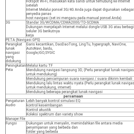
Hotspot Wi-Fi, masukkan kata sandi untuk terhubung ke Internet
setelah
Internet Melalui ponsel 3G/4G Anda juga dapat digunakan sebagai
penyedia panas
host navigasi (set ini mengacu pada manual ponsel Anda)
3G
Standar 3G/WCDMA/CDMA2000/TD-SCDMA
Dukungan menjelajah Internet melalui dongle USB 3G atau berbagi
seluler 3G berikutnya
kerja
PETA (Navigasi GPS)
Perangkat
Garis kecantikan, DaoDaoTong, LingTu, hypergraph, NaviOne,
lunak
AutoNavi, baidu,
navigasi
Google,IGO,SYGIC
yang
didukung
Peningkatan
Melalui kartu TF
Peta
Mendukung navigasi langsung 3D, (Perlu perangkat lunak navigas
untuk mendukung)
Mendukung pencampuran suara navigasi / suara dikirim kembali
Mendukung lalu lintas waktu nyata (Perlu perangkat lunak navigas
untuk mendukung, internet)
Mendukung beberapa perangkat lunak navigasi
persamaan
Pengaturan
Lebih banyak kontrol simulasi EQ
Audio
kontrol keseimbangan
Kontrol akustik
Koleksi spektrum dan variety show
Manajer File
Fungsi
Dukungan untuk menyalin, memindahkan file antara media
penyimpanan yang berbeda dan
folder yang berbeda