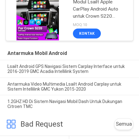
Modul Lsailt Apple
CarPlay Android Auto
untuk Crown S220
GSW224 2018-2022
MOQ:10
Integrasi Pencerminan
KONTAK
Ponsel, Kamera Mundur
Antarmuka Mobil Android
Lsailt Android GPS Navigasi Sistem Carplay Interface untuk
2016-2019 GMC Acadia Intellilink System
Antarmuka Video Multimedia Lsailt Android Carplay untuk
Sistem Intellilink GMC Yukon 2015-2020
1.2GHZ HD Di Sistem Navigasi Mobil Dash Untuk Dukungan
Citroen TMC
Bad Request
Semua