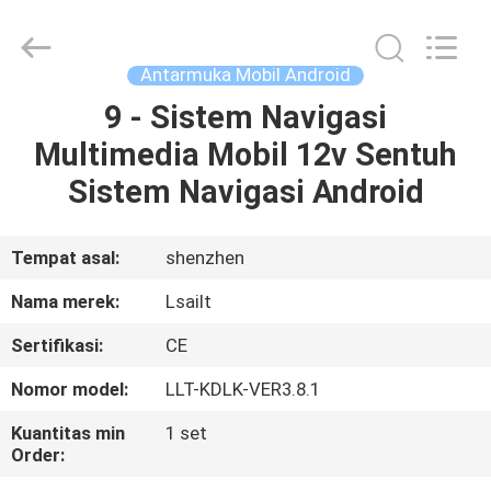
Shenzhen
Xinsongxia
Automobile
Electron
Co.,Ltd.
Antarmuka Mobil Android
All
Rights
Reserved.
9 - Sistem Navigasi
RUMAH
Multimedia Mobil 12v Sentuh
PRODUK
Sistem Navigasi Android
VIDEO
Tempat asal:
shenzhen
Nama merek:
Lsailt
TENTANG
Sertifikasi:
CE
KAMI
Nomor model:
LLT-KDLK-VER3.8.1
TUR
Kuantitas min
1 set
Order:
PABRIK