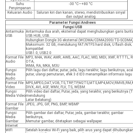
Suhu
-30 °C—+80 °C
Penyimpanan
Keluaran Audio
Saluran kiri dan kanan, stereo, mendistribusikan sinyal
dan output analog
Parameter Fungsi Andrews
Fungsi USB
Antarmuka
Antarmuka dua arah, eksternal dapat menghubungkan garis burit
USB
USB HUB, USB.
Hubungkan Dongle 3G eksternal (WCDMA/CDMA2000/TD-SCDMA
Maksimum: 32 GB, mendukung FAT/NTFS hard disk, U flash disk;
kompatibel
USB1.0, USB2.0
Format File
MP3, M4A, WAV, AMR, AWB, AAC, FLAC, MID, MIDI, XMF, RTTTL, 
Audio
OTA,
WMA, RA, MKA, M3U
Fungsi
Pilih lagu dari daftar, putar, jeda, lagu terakhir, lagu berikutnya, aca
Media
putar, ulangi pemutaran, efek 3 d ID3 menampilkan informasi lagu
Audio
Format File
MPG,MPEG,DAT,VOB,TS,TRP,TP,M2TS,MTS,MP4,MOV,RMVB,RM,
Video
DIVX, AVI, ASF, WMV, FLV, TS, WEBM.
Fungsi
Pilih video dari daftar, Putar, jeda, yang terakhir, yang berikutnya (
Media Video
mendukung
Latar Belakang)
Format File
JPEG, JPG, GIF, PNG, BMP, WBMP
Gambar
Fungsi
Pilih gambar dari daftar, Putar, jeda, gambar terakhir, gambar
Media
berikutnya,
Gambar
Memutar gambar, ditetapkan sebagai wallpaper.
Internet
WIFI
Setelah koneksi Wi-Fi yang baik, pilih arus yang dapat dihubungka